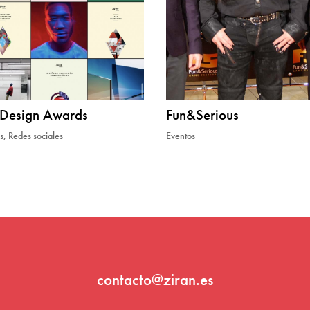
 Design Awards
Fun&Serious
s
,
Redes sociales
Eventos
contacto@ziran.es