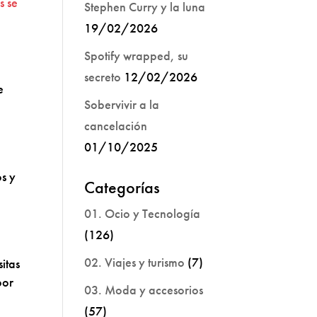
s se
Stephen Curry y la luna
19/02/2026
Spotify wrapped, su
secreto
12/02/2026
e
Sobervivir a la
cancelación
01/10/2025
s y
Categorías
01. Ocio y Tecnología
(126)
02. Viajes y turismo
(7)
itas
por
03. Moda y accesorios
(57)