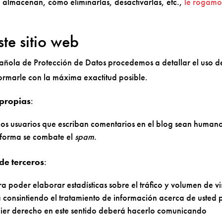
é almacenan, cómo eliminarlas, desactivarlas, etc.,
le rogamo
ste sitio web
pañola de Protección de Datos procedemos a detallar el uso d
formarle con la máxima exactitud posible.
 propias
:
los usuarios que escriban comentarios en el blog sean humano
 forma se combate el
spam
.
de terceros
:
a poder elaborar estadísticas sobre el tráfico y volumen de vis
stá consintiendo el tratamiento de información acerca de usted 
quier derecho en este sentido deberá hacerlo comunicando