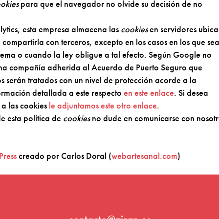
okies
para que el navegador no olvide su decisión de no
ytics, esta empresa almacena las
cookies
en servidores ubic
compartirla con terceros, excepto en los casos en los que se
stema o cuando la ley obligue a tal efecto. Según Google no
 una compañía adherida al Acuerdo de Puerto Seguro que
os serán tratados con un nivel de protección acorde a la
ormación detallada a este respecto
en este enlace
. Si desea
 a las cookies
le adjuntamos este otro enlace
.
e esta política de
cookies
no dude en comunicarse con nosotr
Press
creado por Carlos Doral (
webartesanal.com
)