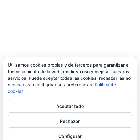
Trabaja con nosotros
contacto@ziran.es
instagram
Utilizamos cookies propias y de terceros para garantizar el
funcionamiento de la web, medir su uso y mejorar nuestros
servicios. Puede aceptar todas las cookies, rechazar las no
linkedin
necesarias o configurar sus preferencias.
Política de
cookies
Aceptar todo
Aviso Legal y Condiciones de Uso
Rechazar
Configurar