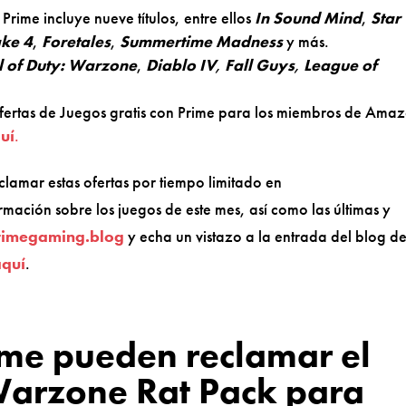
Prime incluye nueve títulos, entre ellos
In Sound Mind
,
Star
ke 4
,
Foretales
,
Summertime Madness
y más.
l of Duty: Warzone
,
Diablo IV
,
Fall Guys
,
League of
ofertas de Juegos gratis con Prime para los miembros de Ama
uí
.
amar estas ofertas por tiempo limitado en
rmación sobre los juegos de este mes, así como las últimas y
rimegaming.blog
y echa un vistazo a la entrada del blog d
aquí
.
me pueden reclamar el
Warzone Rat Pack para