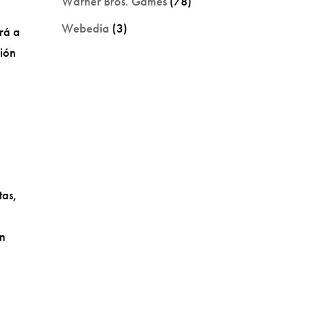
Warner Bros. Games
(78)
Webedia
(3)
irá a
ción
tas,
en