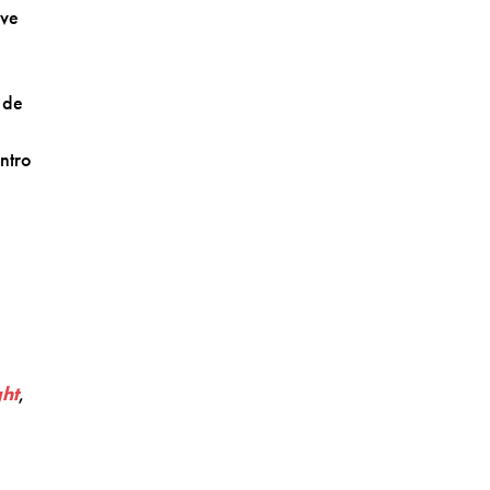
lve
 de
ntro
ht
,