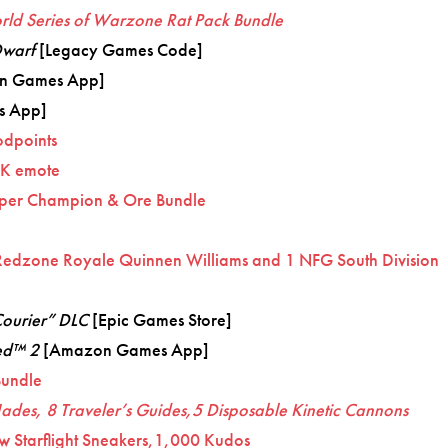
rld Series of Warzone Rat Pack Bundle
Dwarf
[Legacy Games Code]
n Games App]
s App]
dpoints
K emote
er Champion & Ore Bundle
edzone Royale Quinnen Williams and 1 NFG South Division
ourier” DLC
[Epic Games Store]
hed™ 2
[Amazon Games App]
undle
 Jades, 8 Traveler’s Guides,5 Disposable Kinetic Cannons
w Starflight Sneakers,1,000 Kudos