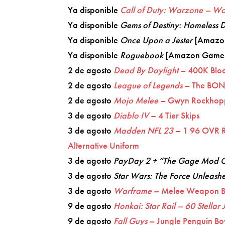
Ya disponible
Call of Duty: Warzone – Wo
Ya disponible
Gems of Destiny: Homeless 
Ya disponible
Once Upon a Jester
[Amazo
Ya disponible
Roguebook
[Amazon Game
2 de agosto
Dead By Daylight
– 400K Bloo
2 de agosto
League of Legends
– The BON
2 de agosto
Mojo Melee
– Gwyn Rockhopp
3 de agosto
Diablo IV
– 4 Tier Skips
3 de agosto
Madden NFL 23
– 1 96 OVR R
Alternative Uniform
3 de agosto
PayDay 2 + “The Gage Mod C
3 de agosto
Star Wars: The Force Unleas
3 de agosto
Warframe
– Melee Weapon B
9 de agosto
Honkai: Star Rail – 60 Stellar
9 de agosto
Fall Guys
– Jungle Penguin Bo