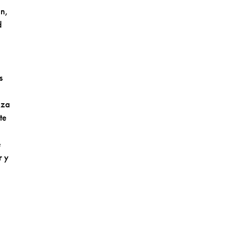
on,
d
,
s
nza
te
e
r y