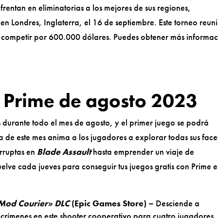
entan en eliminatorias a los mejores de sus regiones,
en Londres, Inglaterra, el 16 de septiembre. Este torneo reun
a competir por 600.000 dólares. Puedes obtener más informa
n Prime de agosto 2023
s durante todo el mes de agosto, y el primer juego se podrá
ta de este mes anima a los jugadores a explorar todas sus face
orruptas en
Blade Assault
hasta emprender un viaje de
uelve cada jueves para conseguir tus juegos gratis con Prime 
Mod Courier» DLC
(Epic Games Store) –
Desciende a
crímenes en este shooter cooperativo para cuatro jugadores