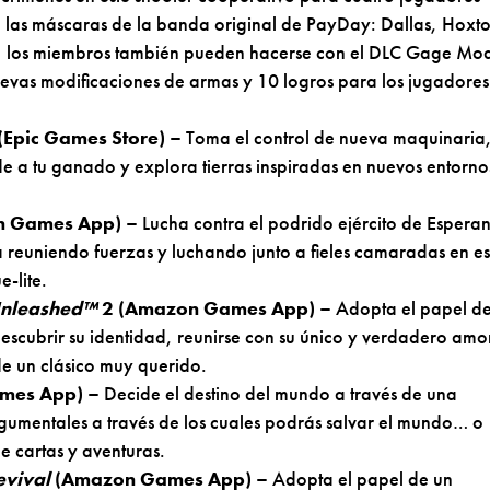
e las máscaras de la banda original de PayDay: Dallas, Hoxt
, los miembros también pueden hacerse con el DLC Gage Mo
uevas modificaciones de armas y 10 logros para los jugadores
(Epic Games Store) –
Toma el control de nueva maquinaria
de a tu ganado y explora tierras inspiradas en nuevos entorno
 Games App) –
Lucha contra el podrido ejército de Espera
cia reuniendo fuerzas y luchando junto a fieles camaradas en es
-lite.
 Unleashed™
2 (Amazon Games App) –
Adopta el papel d
descubrir su identidad, reunirse con su único y verdadero amo
de un clásico muy querido.
mes App) –
Decide el destino del mundo a través de una
rgumentales a través de los cuales podrás salvar el mundo… o
de cartas y aventuras.
evival
(Amazon Games App) –
Adopta el papel de un