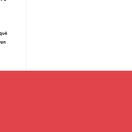
 qué
tan