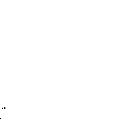
s
ivel
_