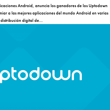
icaciones Android, anuncia los ganadores de los Uptodown
iar a las mejores aplicaciones del mundo Android en varias
istribución digital de...