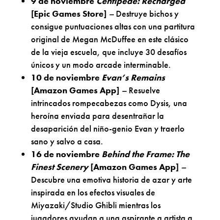
9 de noviembre
Centipede: Recharged
[Epic Games Store]
–
Destruye bichos y
consigue puntuaciones altas con una partitura
original de Megan McDuffee en este clásico
de la vieja escuela, que incluye 30 desafíos
únicos y un modo arcade interminable.
10 de noviembre
Evan’s Remains
[Amazon Games App]
–
Resuelve
intrincados rompecabezas como Dysis, una
heroína enviada para desentrañar la
desaparición del niño-genio Evan y traerlo
sano y salvo a casa.
16 de noviembre
Behind the Frame: The
Finest Scenery
[Amazon Games App]
–
Descubre una emotiva historia de azar y arte
inspirada en los efectos visuales de
Miyazaki/Studio Ghibli mientras los
jugadores ayudan a una aspirante a artista a