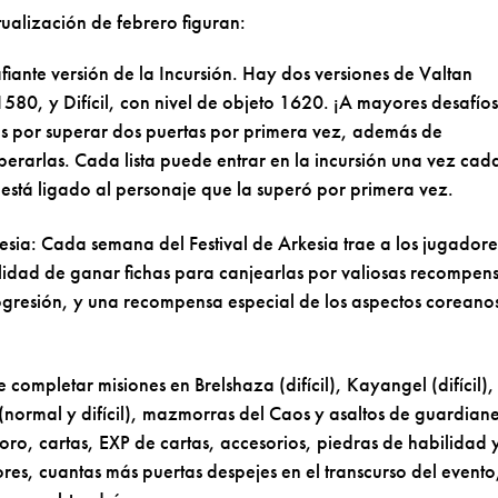
tualización de febrero figuran:
iante versión de la Incursión. Hay dos versiones de Valtan
580, y Difícil, con nivel de objeto 1620. ¡A mayores desafíos
por superar dos puertas por primera vez, además de
rarlas. Cada lista puede entrar en la incursión una vez cad
 está ligado al personaje que la superó por primera vez.
kesia: Cada semana del Festival de Arkesia trae a los jugadore
ilidad de ganar fichas para canjearlas por valiosas recompen
gresión, y una recompensa especial de los aspectos coreano
completar misiones en Brelshaza (difícil), Kayangel (difícil),
l (normal y difícil), mazmorras del Caos y asaltos de guardian
ro, cartas, EXP de cartas, accesorios, piedras de habilidad 
ores, cuantas más puertas despejes en el transcurso del evento