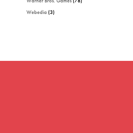
Warner Bros. Games
(78)
Webedia
(3)