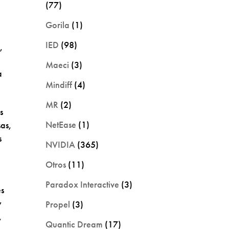
(77)
Gorila
(1)
IED
(98)
,
Maeci
(3)
a
Mindiff
(4)
MR
(2)
s
NetEase
(1)
sas,
s
NVIDIA
(365)
Otros
(11)
Paradox Interactive
(3)
es
y
Propel
(3)
,
Quantic Dream
(17)