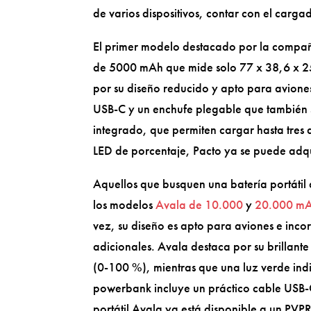
de varios dispositivos, contar con el carg
El primer modelo destacado por la compañ
de 5000 mAh que mide solo 77 x 38,6 x 25 
por su diseño reducido y apto para aviones
USB-C y un enchufe plegable que también s
integrado, que permiten cargar hasta tres 
LED de porcentaje, Pacto ya se puede adq
Aquellos que busquen una batería portáti
los modelos
Avala de 10.000
y
20.000 m
vez, su diseño es apto para aviones e in
adicionales. Avala destaca por su brillan
(0-100 %), mientras que una luz verde ind
powerbank incluye un práctico cable USB-C
portátil Avala ya está disponible a un PV