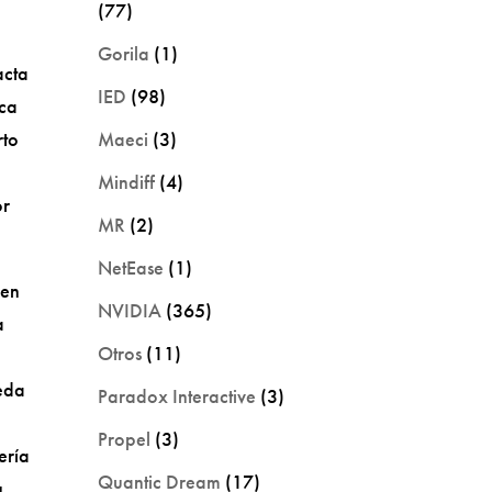
(77)
Gorila
(1)
acta
IED
(98)
aca
Maeci
(3)
rto
Mindiff
(4)
or
MR
(2)
NetEase
(1)
 en
NVIDIA
(365)
a
Otros
(11)
ueda
Paradox Interactive
(3)
Propel
(3)
ería
Quantic Dream
(17)
u