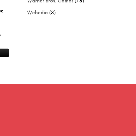
Warner Bros. Games
(78)
ue
Webedia
(3)
s