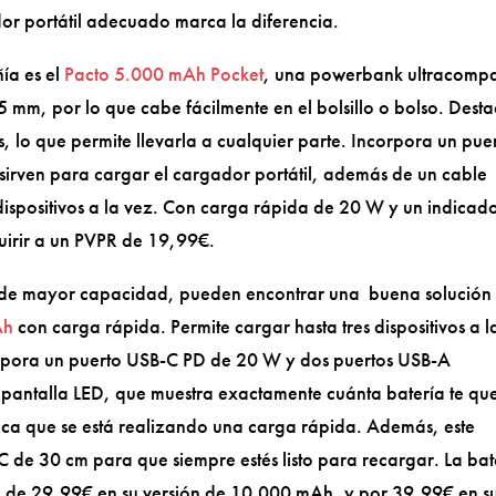
ador portátil adecuado marca la diferencia.
ía es el
Pacto 5.000 mAh Pocket
, una powerbank ultracomp
mm, por lo que cabe fácilmente en el bolsillo o bolso. Dest
, lo que permite llevarla a cualquier parte. Incorpora un pue
irven para cargar el cargador portátil, además de un cable
dispositivos a la vez. Con carga rápida de 20 W y un indicad
uirir a un PVPR de 19,99€.
l de mayor capacidad, pueden encontrar una buena solución
Ah
con carga rápida. Permite cargar hasta tres dispositivos a l
corpora un puerto USB-C PD de 20 W y dos puertos USB-A
te pantalla LED, que muestra exactamente cuánta batería te q
ica que se está realizando una carga rápida. Además, este
 de 30 cm para que siempre estés listo para recargar. La bat
PR de 29,99€ en su versión de 10.000 mAh, y por 39,99€ en s