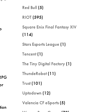
Red Bull
(5)
RIOT
(595)
Square Enix Final Fantasy XIV
mo
(114)
Stars Esports League
(1)
Tencent
(1)
The Tiny Digital Factory
(1)
ThundeRobot
(11)
JRPG
Trust
(101)
or
Uptodown
(12)
Valencia CF eSports
(5)
tion