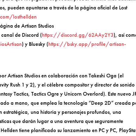
dos, pueden apuntarse a través de la página oficial de Lost
.com/losthellden
página de Artisan Studios
l canal de Discord (
https://discord.gg/62AAy2Y3
), así co
iosArtisan
) y Bluesky (
https://bsky.app/profile/artisan-
por Artisan Studios en colaboración con Takeshi Oga (el
vity Rush 1 y 2), y el célebre compositor y director de sonido
Fantasy Tactics, Tactics Ogre y Unicorn Overlord). Este nuevo 
ujado a mano, que emplea la tecnología “Deep 2D” creada p
n estratégica, una historia y personajes profundos, una
sticas que darán lugar a una aventura que seguramente
 Hellden tiene planificado su lanzamiento en PC y PC, PlaySta