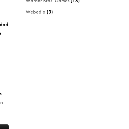
Warner Bros. Games
(78)
Webedia
(3)
udad
e
s
on