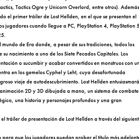
 Tactics, Tactics Ogre y Unicorn Overlord, entre otros). Ademá
o el primer tráiler de Lost Hellden, en el que se presentan el
os jugadores cuando llegue a PC, PlayStation 4, PlayStation 
25.
al mundo de Era donde, a pesar de sus tradiciones, todos los
e su nacimiento a uno de los Siete Pecados Capitales. Los
tentación o sucumbir y acabar convertidos en monstruos con u
 centra en los gemelos Cyphel y Leht, cuya desafortunada
igroso viaje de autodescubrimiento. Lost Hellden entusiasmar
de animación 2D y 3D dibujada a mano, un sistema de combate
gico, una historia y personajes profundos y una gran
el tráiler de presentación de Lost Hellden a través del siguien
 para que los jugadores puedan probar el título más adelant