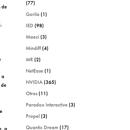
(77)
s de
Gorila
(1)
5,
IED
(98)
Maeci
(3)
Mindiff
(4)
n
MR
(2)
NetEase
(1)
á a
NVIDIA
(365)
 de
Otros
(11)
Paradox Interactive
(3)
te
Propel
(3)
Quantic Dream
(17)
e, a