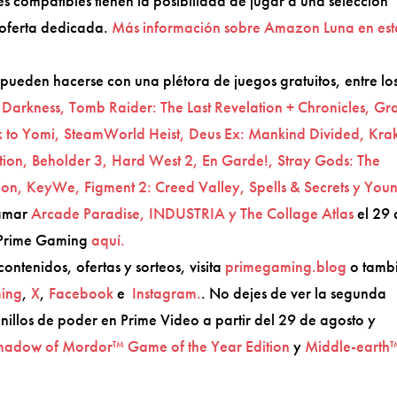
 compatibles tienen la posibilidad de jugar a una selección
 oferta dedicada.
Más información sobre Amazon Luna en est
ueden hacerse con una plétora de juegos gratuitos, entre lo
Darkness, Tomb Raider: The Last Revelation + Chronicles, Gra
rek to Yomi, SteamWorld Heist, Deus Ex: Mankind Divided, Kra
tion, Beholder 3, Hard West 2, En Garde!, Stray Gods: The
tion, KeyWe, Figment 2: Creed Valley, Spells & Secrets y You
lamar
Arcade Paradise, INDUSTRIA y The Collage Atlas
el 29 
e Prime Gaming
aquí.
ntenidos, ofertas y sorteos, visita
primegaming.blog
o tamb
ming
,
X
,
Facebook
e
Instagram.
. No dejes de ver la segunda
anillos de poder en Prime Video a partir del 29 de agosto y
hadow of Mordor™ Game of the Year Edition
y
Middle-earth