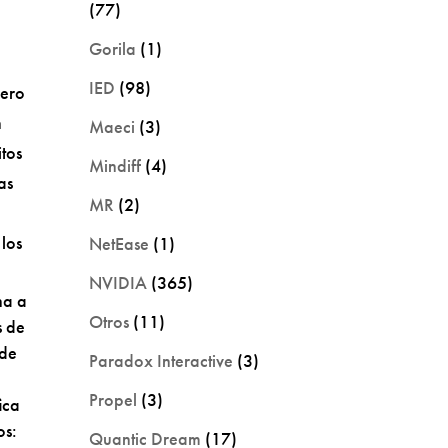
(77)
Gorila
(1)
IED
(98)
nero
n
Maeci
(3)
tos
Mindiff
(4)
as
MR
(2)
 los
NetEase
(1)
NVIDIA
(365)
ha a
Otros
(11)
s de
 de
Paradox Interactive
(3)
Propel
(3)
ica
os:
Quantic Dream
(17)