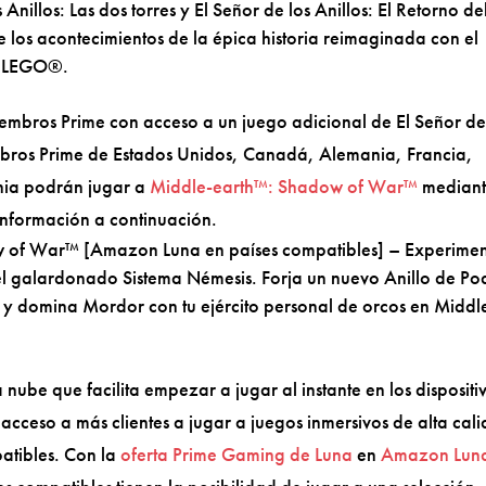
nillos: Las dos torres y El Señor de los Anillos: El Retorno de
e los acontecimientos de la épica historia reimaginada con el
de LEGO®.
mbros Prime con acceso a un juego adicional de El Señor de
mbros Prime de Estados Unidos, Canadá, Alemania, Francia,
onia podrán jugar a
Middle-earth™: Shadow of War™
mediant
información a continuación.
of War™ [Amazon Luna en países compatibles] – Experime
el galardonado Sistema Némesis. Forja un nuevo Anillo de Po
s y domina Mordor con tu ejército personal de orcos en Middl
nube que facilita empezar a jugar al instante en los dispositi
 acceso a más clientes a jugar a juegos inmersivos de alta cal
patibles. Con la
oferta Prime Gaming de Luna
en
Amazon Lun