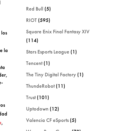
l
Red Bull
(5)
RIOT
(595)
Square Enix Final Fantasy XIV
 los
(114)
e la
Stars Esports League
(1)
Tencent
(1)
nta
The Tiny Digital Factory
(1)
der,
e-
ThundeRobot
(11)
Trust
(101)
vos
Uptodown
(12)
idad
Valencia CF eSports
(5)
a
,