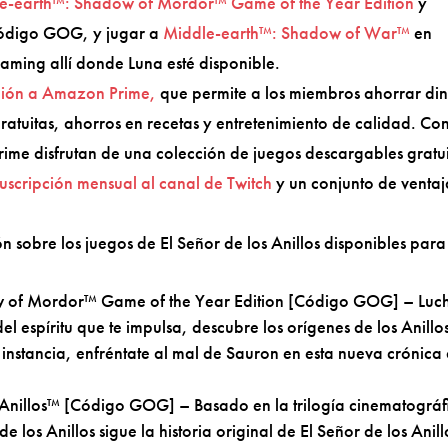
e-earth™: Shadow of Mordor™ Game of the Year Edition
y
ódigo GOG, y jugar a
Middle-earth™: Shadow of War™
en
aming allí donde Luna esté disponible.
ción a Amazon Prime,
que permite a los miembros ahorrar di
ratuitas, ahorros en recetas y entretenimiento de calidad. Co
me disfrutan de una colección de juegos descargables gratui
uscripción mensual al canal de Twitch
y un conjunto de ventaj
 sobre los juegos de El Señor de los Anillos disponibles para
of Mordor™ Game of the Year Edition [Código GOG] – Luc
l espíritu que te impulsa, descubre los orígenes de los Anillo
 instancia, enfréntate al mal de Sauron en esta nueva crónica
nillos™ [Código GOG] – Basado en la trilogía cinematográf
 los Anillos sigue la historia original de El Señor de los Anill