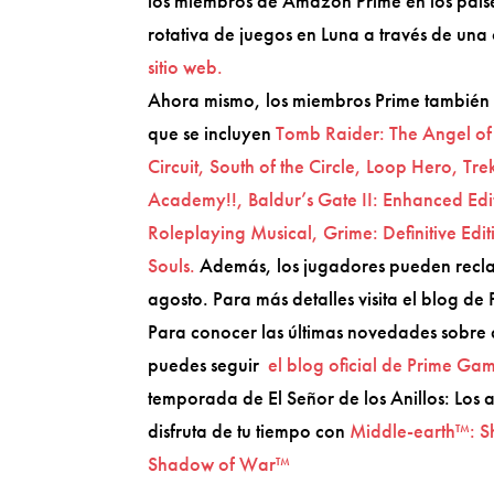
los miembros de Amazon Prime en los países
rotativa de juegos en Luna a través de una
sitio web.
Ahora mismo, los miembros Prime también p
que se incluyen
Tomb Raider: The Angel of 
Circuit, South of the Circle, Loop Hero, T
Academy!!, Baldur’s Gate II: Enhanced Edi
Roleplaying Musical, Grime: Definitive Edi
Souls.
Además, los jugadores pueden rec
agosto. Para más detalles visita el blog d
Para conocer las últimas novedades sobre co
puedes seguir
el blog oficial de Prime Ga
temporada de El Señor de los Anillos: Los 
disfruta de tu tiempo con
Middle-earth™: S
Shadow of War™