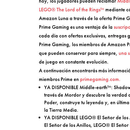
hoy, los jugadores pueden reclamar
Middl
LEGO® The Lord of the Rings™
mediante c
Amazon Luna a través de la oferta Prime G
Prime Gaming es una ventaja de la
suscrip
cada día con ofertas exclusivas, entregas g
Prime Gaming, los miembros de Amazon Pri
que pueden conservar para siempre,
una s
de juego en constante evolución.
A continuación encontrarás más información
miembros Prime en
primegaming.com.
YA DISPONIBLE Middle-earth™: Shadow 
través de Mordor y descubre la verdad de
Poder, construye tu leyenda y, en última
la Tierra Media.
YA DISPONIBLE LEGO® El Señor de los A
El Señor de los Anillos, LEGO® El Señor de