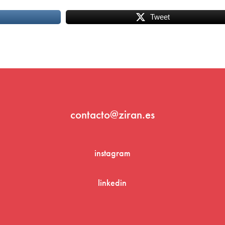
Tweet
contacto@ziran.es
instagram
linkedin