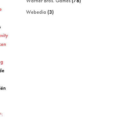
Warner Bros. Games
(78)
e
Webedia
(3)
s
vity
ken
ng
de
ién
™: