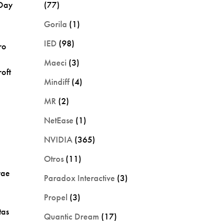
 Day
(77)
Gorila
(1)
IED
(98)
ro
Maeci
(3)
roft
Mindiff
(4)
MR
(2)
NetEase
(1)
NVIDIA
(365)
Otros
(11)
rae
Paradox Interactive
(3)
n
Propel
(3)
tas
Quantic Dream
(17)