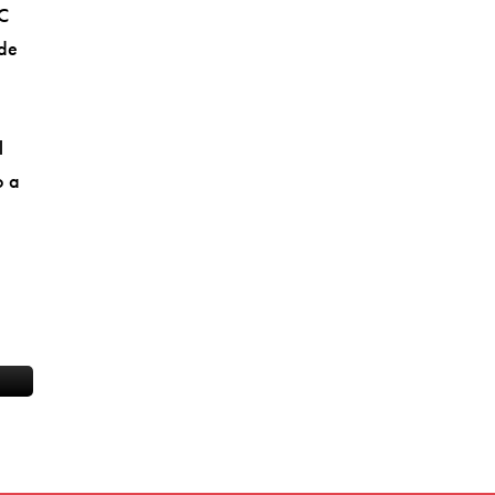
PC
 de
l
o a