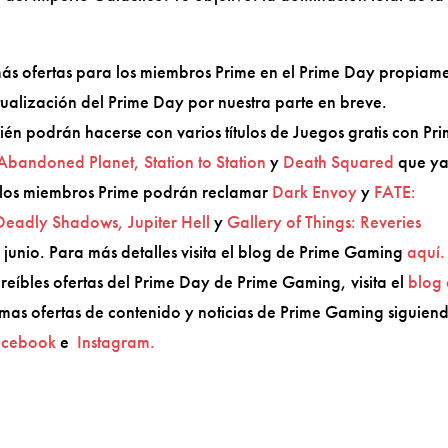
 más ofertas para los miembros Prime en el Prime Day propiam
ualización del Prime Day por nuestra parte en breve.
ién podrán hacerse con varios títulos de Juegos gratis con Pr
bandoned Planet, Station to Station
y
Death Squared
que y
o, los miembros Prime podrán reclamar
Dark Envoy
y
FATE:
 Deadly Shadows, Jupiter Hell
y
Gallery of Things: Reveries
 junio. Para más detalles visita el blog de Prime Gaming
aquí.
reíbles ofertas del Prime Day de Prime Gaming, visita el
blog
ltimas ofertas de contenido y noticias de Prime Gaming siguien
acebook
e
Instagram.​​​