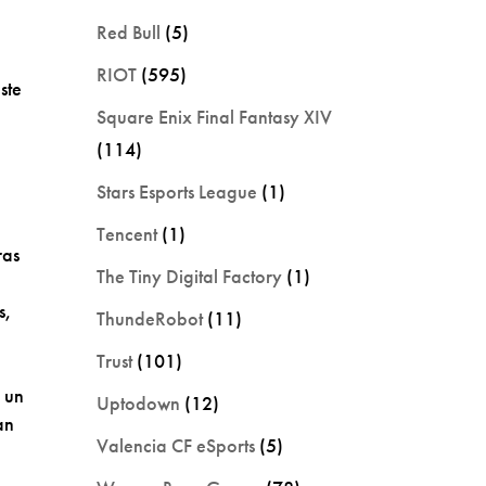
Red Bull
(5)
RIOT
(595)
ste
Square Enix Final Fantasy XIV
(114)
Stars Esports League
(1)
Tencent
(1)
ras
The Tiny Digital Factory
(1)
s,
ThundeRobot
(11)
Trust
(101)
 un
Uptodown
(12)
an
Valencia CF eSports
(5)