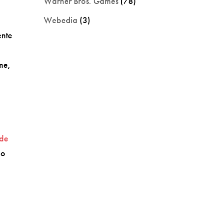
Warner Bros. Games
(78)
Webedia
(3)
ente
ime,
a
 de
do