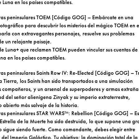
 Luna en los países compatibles.
 horas peninsulares TOEM [Código GOG] – Embárcate en una
fotográfico para descubrir los misterios del mágico TOEM en e
arla con extravagantes personajes, resuelve sus problemas
e un relajante paisaje.
s de Luna+ que reclamen TOEM pueden vincular sus cuentas de
na en los países compatibles.
oras peninsulares Saints Row IV: Re-Elected [Código GOG] – T
a Tierra, los Saints han sido transportados a una simulación
os compañeros, y un arsenal de superpoderes y armas extraña
 del señor alienígena Zinyak y su imperio extraterrestre,
abierto más salvaje de la historia.
horas peninsulares STAR WARS™: Rebellion [Código GOG] – Es
strella de la Muerte ha sido destruida, lo que supone una gr
rio sigue siendo fuerte. Como comandante, debes elegir entre
 del Imperio Galáctico. Tu objetivo: la dominación total de la