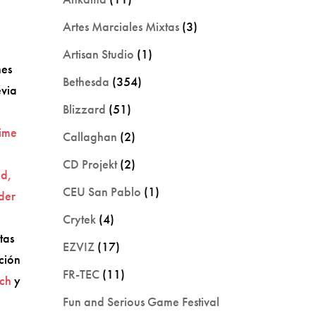
Artes Marciales Mixtas
(3)
Artisan Studio
(1)
nes
Bethesda
(354)
evia
Blizzard
(51)
ime
Callaghan
(2)
CD Projekt
(2)
ed,
CEU San Pablo
(1)
der
Crytek
(4)
tas
EZVIZ
(17)
ción
FR-TEC
(11)
tch
y
Fun and Serious Game Festival