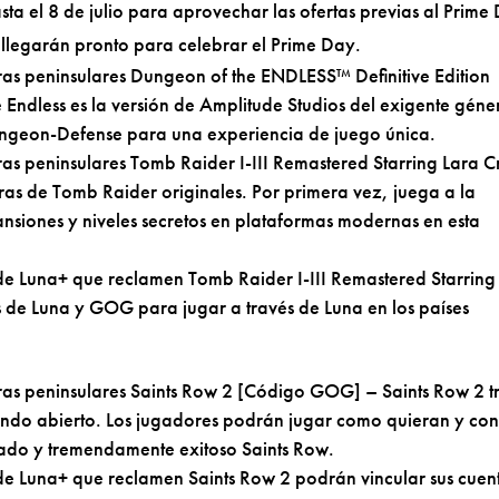
sta el 8 de julio para aprovechar las ofertas previas al Prime
llegarán pronto para celebrar el Prime Day.
oras peninsulares Dungeon of the ENDLESS™ Definitive Edition
dless es la versión de Amplitude Studios del exigente géne
geon-Defense para una experiencia de juego única.
ras peninsulares Tomb Raider I-III Remastered Starring Lara C
as de Tomb Raider originales. Por primera vez, juega a la
nsiones y niveles secretos en plataformas modernas en esta
 de Luna+ que reclamen Tomb Raider I-III Remastered Starring
s de Luna y GOG para jugar a través de Luna en los países
oras peninsulares Saints Row 2 [Código GOG] – Saints Row 2 t
mundo abierto. Los jugadores podrán jugar como quieran y co
mado y tremendamente exitoso Saints Row.
 de Luna+ que reclamen Saints Row 2 podrán vincular sus cuen