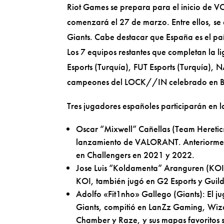
Riot Games se prepara para el inicio de V
comenzará el 27 de marzo. Entre ellos, se 
Giants. Cabe destacar que España es el pa
Los 7 equipos restantes que completan la l
Esports (Turquía), FUT Esports (Turquía), N
campeones del LOCK//IN celebrado en Bra
Tres jugadores españoles participarán en l
Oscar “Mixwell” Cañellas (Team Heretics
lanzamiento de VALORANT. Anteriorment
en Challengers en 2021 y 2022.
Jose Luis “Koldamenta” Aranguren (KOI
KOI, también jugó en G2 Esports y Guild
Adolfo «Fit1nho» Gallego (Giants): El jug
Giants, compitió en LanZz Gaming, Wizar
Chamber y Raze, y sus mapas favoritos 