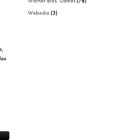
Warner Bros. Games
(78)
Webedia
(3)
o,
dos