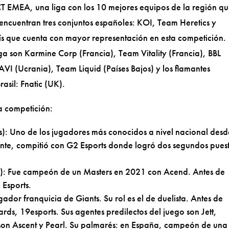
CT EMEA, una liga con los 10 mejores equipos de la región q
encuentran tres conjuntos españoles: KOI, Team Heretics y
ís que cuenta con mayor representación en esta competición.
iga son Karmine Corp (Francia), Team Vitality (Francia), BBL
AVI (Ucrania), Team Liquid (Países Bajos) y los flamantes
sil: Fnatic (UK).
a competición:
): Uno de los jugadores más conocidos a nivel nacional desd
e, compitió con G2 Esports donde logró dos segundos pues
): Fue campeón de un Masters en 2021 con Acend. Antes de
 Esports.
ador franquicia de Giants. Su rol es el de duelista. Antes de
ds, 19esports. Sus agentes predilectos del juego son Jett,
son Ascent y Pearl. Su palmarés: en España, campeón de una