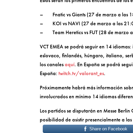
Estos serán los primeros encuentros de los
– Fnatic vs Giants (27 de marzo a las 1
– KOI vs NAVI (27 de marzo a las 21:
– Team Heretics vs FUT (28 de marzo a 
VCT EMEA se podrá seguir en 14 idiomas: i
eslovaco, finlandés, húngaro, italiano, se
los canales
aquí
. En España se podrá segu
España:
twitch.tv/valorant_es
.
Próximamente habrá más información sobre
involucrados en mínimo 14 idiomas diferen
Los partidos se disputarán en Messe Berlin
posibilidad de asistir presencialmente a las
Share on Facebook