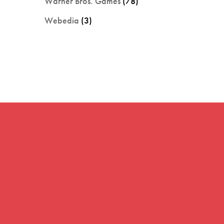
Warner Bros. Games
(78)
Webedia
(3)