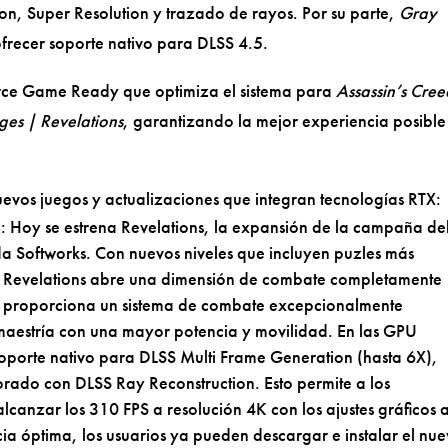
n, Super Resolution y trazado de rayos. Por su parte,
Gray
frecer soporte nativo para DLSS 4.5.
ce Game Ready que optimiza el sistema para
Assassin’s Cree
es | Revelations
, garantizando la mejor experiencia posible
nuevos juegos y actualizaciones que integran tecnologías RTX:
s
: Hoy se estrena Revelations, la expansión de la campaña de
a Softworks. Con nuevos niveles que incluyen puzles más
, Revelations abre una dimensión de combate completamente
ar proporciona un sistema de combate excepcionalmente
 maestría con una mayor potencia y movilidad. En las GPU
oporte nativo para DLSS Multi Frame Generation (hasta 6X),
orado con DLSS Ray Reconstruction. Esto permite a los
canzar los 310 FPS a resolución 4K con los ajustes gráficos a
ia óptima, los usuarios ya pueden descargar e instalar el nu