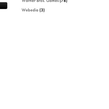
Warner Bros. Games
(78)
Webedia
(3)