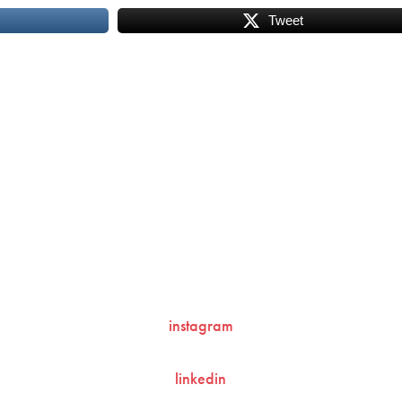
Tweet
contacto@ziran.es
instagram
linkedin