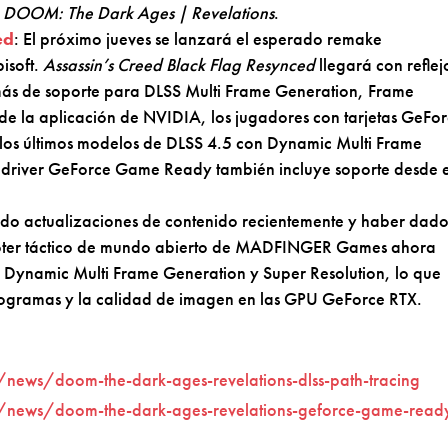
a
DOOM: The Dark Ages | Revelations
.
ed
: El próximo jueves se lanzará el esperado remake
isoft.
Assassin’s Creed Black Flag Resynced
llegará con reflej
más de soporte para DLSS Multi Frame Generation, Frame
 de la aplicación de NVIDIA, los jugadores con tarjetas GeFo
 los últimos modelos de DLSS 4.5 con Dynamic Multi Frame
o driver GeForce Game Ready también incluye soporte desde e
ado actualizaciones de contenido recientemente y haber dado
shooter táctico de mundo abierto de MADFINGER Games ahora
n Dynamic Multi Frame Generation y Super Resolution, lo que
togramas y la calidad de imagen en las GPU GeForce RTX.
ews/doom-the-dark-ages-revelations-dlss-path-tracing
news/doom-the-dark-ages-revelations-geforce-game-read