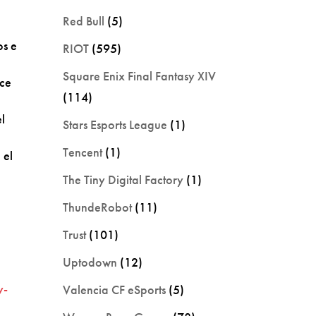
Red Bull
(5)
os e
RIOT
(595)
Square Enix Final Fantasy XIV
rce
(114)
l
Stars Esports League
(1)
Tencent
(1)
 el
The Tiny Digital Factory
(1)
ThundeRobot
(11)
Trust
(101)
Uptodown
(12)
y-
Valencia CF eSports
(5)