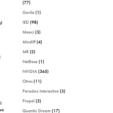
(77)
Gorila
(1)
IED
(98)
d
Maeci
(3)
Mindiff
(4)
MR
(2)
l
NetEase
(1)
NVIDIA
(365)
Otros
(11)
Paradox Interactive
(3)
Propel
(3)
l
evo
Quantic Dream
(17)