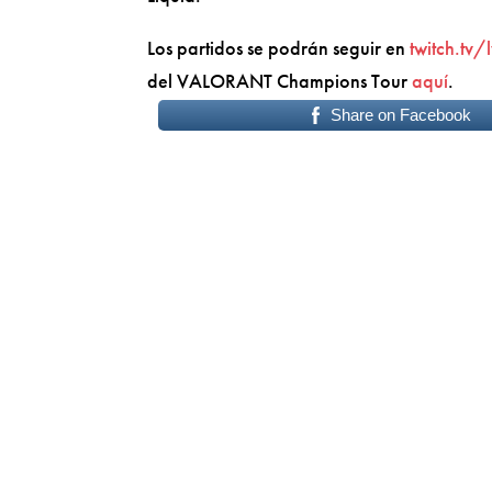
Los partidos se podrán seguir en
t
witch.tv/
del VALORANT Champions Tour
aquí
.
Share on Facebook