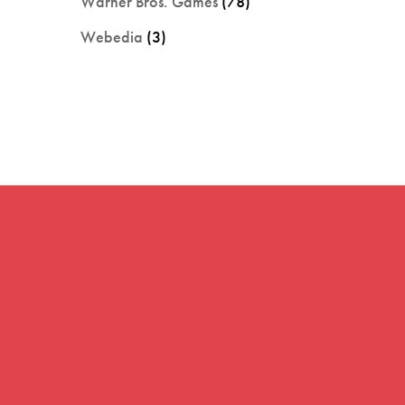
Warner Bros. Games
(78)
Webedia
(3)