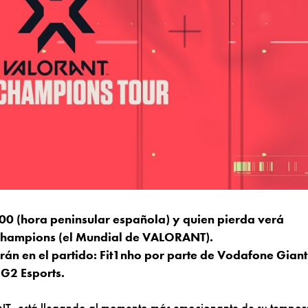
9:00 (hora peninsular española) y quien pierda verá
 Champions (el Mundial de VALORANT).
rán en el partido: Fit1nho por parte de Vodafone Giant
G2 Esports.
ANT, está llegando al momento más emocionante de su tempo