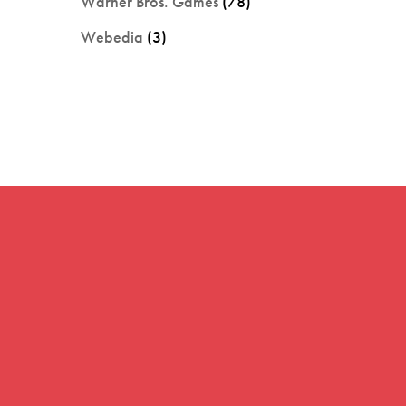
Warner Bros. Games
(78)
Webedia
(3)