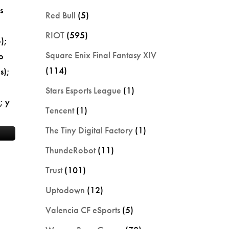
s
Red Bull
(5)
RIOT
(595)
);
Square Enix Final Fantasy XIV
o
(114)
s);
Stars Esports League
(1)
; y
Tencent
(1)
The Tiny Digital Factory
(1)
ThundeRobot
(11)
Trust
(101)
Uptodown
(12)
Valencia CF eSports
(5)