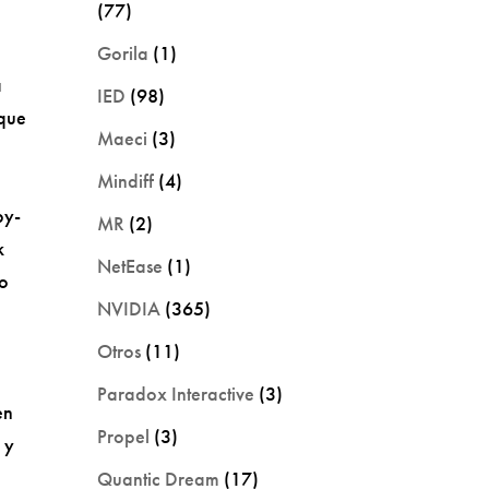
(77)
Gorila
(1)
a
IED
(98)
 que
Maeci
(3)
Mindiff
(4)
by-
MR
(2)
k
NetEase
(1)
ro
NVIDIA
(365)
Otros
(11)
Paradox Interactive
(3)
en
Propel
(3)
 y
Quantic Dream
(17)