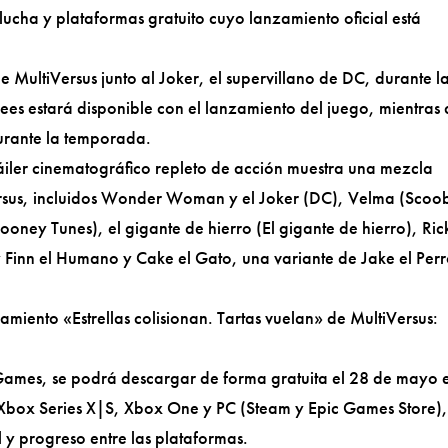
lucha y plataformas gratuito cuyo lanzamiento oficial está
e MultiVersus junto al Joker, el supervillano de DC, durante l
ees estará disponible con el lanzamiento del juego, mientras
urante la temporada.
ráiler cinematográfico repleto de acción muestra una mezcla
Versus, incluidos Wonder Woman y el Joker (DC), Velma (Scoo
oney Tunes), el gigante de hierro (El gigante de hierro), Ric
y Finn el Humano y Cake el Gato, una variante de Jake el Per
nzamiento «Estrellas colisionan. Tartas vuelan» de MultiVersus:
t Games, se podrá descargar de forma gratuita el 28 de mayo 
, Xbox Series X|S, Xbox One y PC (Steam y Epic Games Store),
 y progreso entre las plataformas.