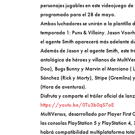
personajes jugables en este videojuego de 
programado para el 28 de mayo.
Ambos luchadores se unirán a la plantilla d
temporada 1: Puns & Villainy. Jason Voorh
el agente Smith aparecerá más adelante d
Además de Jason y el agente Smith, este t
antológica de héroes y villanos de Multi
Doo), Bugs Bunny y Marvin el Marciano ( Lo
Sánchez (Rick y Morty), Stripe (Gremlins) 
(Hora de aventuras).
Disfruta y comparte el tráiler oficial de la
https://youtu.be/0Tu3b0qS7oE
MultiVersus, desarrollado por Player Firs
las consolas PlayStation 5 y PlayStation 4
habrá compatibilidad multiplataforma total