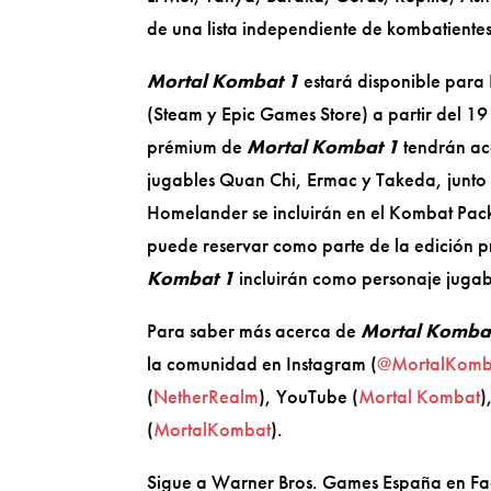
de una lista independiente de kombatient
Mortal Kombat 1
estará disponible para 
(Steam y Epic Games Store) a partir del 19
prémium de
Mortal Kombat 1
tendrán acc
jugables Quan Chi, Ermac y Takeda, junto
Homelander se incluirán en el Kombat Pack
puede reservar como parte de la edición 
Kombat 1
incluirán como personaje juga
Para saber más acerca de
Mortal Komba
la comunidad en Instagram (
@MortalKomb
(
NetherRealm
), YouTube (
Mortal Kombat
)
(
MortalKombat
).
Sigue a Warner Bros. Games España en F