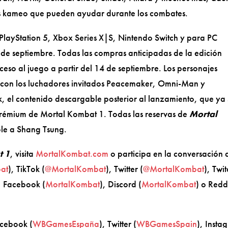
es kameo que pueden ayudar durante los combates.
PlayStation 5, Xbox Series X|S, Nintendo Switch y para PC
 de septiembre. Todas las compras anticipadas de la edición
eso al juego a partir del 14 de septiembre. Los personajes
 con los luchadores invitados Peacemaker, Omni-Man y
, el contenido descargable posterior al lanzamiento, que ya 
prémium de Mortal Kombat 1. Todas las reservas de
Mortal
ble a Shang Tsung.
t 1
, visita
MortalKombat.com
o participa en la conversación 
at
), TikTok (
@MortalKombat
), Twitter (
@MortalKombat
), Twi
, Facebook (
MortalKombat
), Discord (
MortalKombat
) o Redd
acebook (
WBGamesEspaña
), Twitter (
WBGames
Spain
), Insta