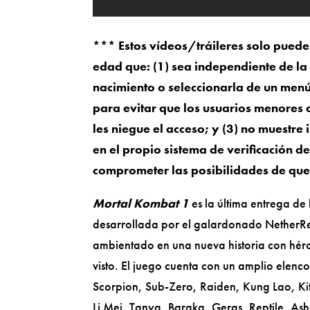
*** Estos vídeos/tráileres solo pueden
edad que: (1) sea independiente de la e
nacimiento o seleccionarla de un men
para evitar que los usuarios menores 
les niegue el acceso; y (3) no muestre 
en el propio sistema de verificación d
comprometer las posibilidades de que l
Mortal Kombat 1
es la última entrega d
desarrollada por el galardonado NetherRe
ambientado en una nueva historia con héro
visto. El juego cuenta con un amplio elenc
Scorpion, Sub-Zero, Raiden, Kung Lao, Ki
Li Mei, Tanya, Baraka, Geras, Reptile, As