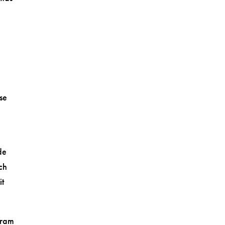
se
de
tch
it
gram