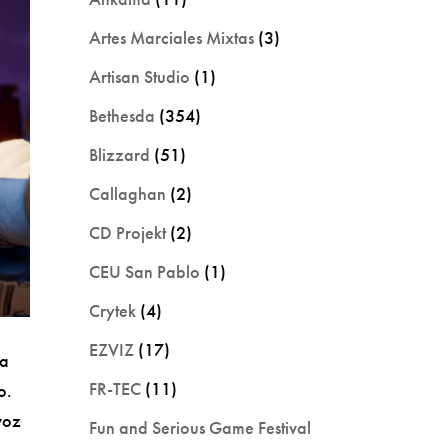
Artes Marciales Mixtas
(3)
Artisan Studio
(1)
Bethesda
(354)
Blizzard
(51)
Callaghan
(2)
CD Projekt
(2)
CEU San Pablo
(1)
Crytek
(4)
EZVIZ
(17)
ra
FR-TEC
(11)
o.
voz
Fun and Serious Game Festival