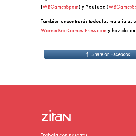
(
WBGamesSpain
) y YouTube (
WB
GamesS
También encontrarás todos los materiales 
WarnerBrosGames-Press.com
y haz clic en
Share on Facebook
Trabaja con nosotros