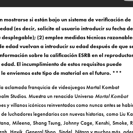
 mostrarse si están bajo un sistema de verificación de
dad (es decir, solicite al usuario introducir su fecha d
ú desplegable); (2) emplee medidas técnicas razonable
de edad vuelvan a introducir su edad después de que s
información sobre la calificación ESRB en el reproductor
e edad. El incumplimiento de estos requisitos puede
e enviemos este tipo de material en el futuro. ***
e la aclamada franquicia de videojuegos Mortal Kombat
alm Studios. Muestra un renacido Universo
Mortal Kombat
es y villanos icónicos reinventados como nunca antes se hab
o de luchadores legendarios con nuevas historias, como Liu K
tana, Mileena, Shang Tsung, Johnny Cage, Kenshi, Smoke, R
hrah, Havik, General Shao, Sindel, Nitara y muchos más, ad