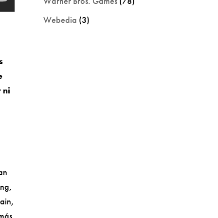
Warner Bros. Games
(78)
Webedia
(3)
e
s
e
 ni
ían
ang,
ain,
emás