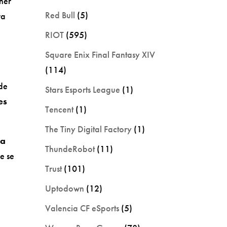
ner
Red Bull
(5)
ra
n
RIOT
(595)
Square Enix Final Fantasy XIV
(114)
 de
Stars Esports League
(1)
es
Tencent
(1)
The Tiny Digital Factory
(1)
pa
ThundeRobot
(11)
e se
Trust
(101)
Uptodown
(12)
Valencia CF eSports
(5)