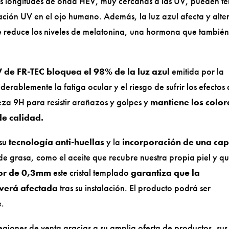
s longitudes de onda HEV, muy cercanas a las UV, pueden te
iación UV en el ojo humano. Además, la luz azul afecta y alte
ue reduce los niveles de melatonina, una hormona que tambié
EV de FR-TEC bloquea el 98% de la luz azul
emitida por la
derablemente la fatiga ocular y el riesgo de sufrir los efectos
eza 9H para resistir arañazos y golpes y
mantiene los color
de calidad.
su
tecnología anti-huellas
y la
incorporación de una ca
de grasa, como el aceite que recubre nuestra propia piel y qu
or de 0,3mm
este cristal templado
garantiza que la
e verá afectada
tras su instalación. El producto podrá ser
e.
egiones de venta gracias a su amplia oferta de productos, sus