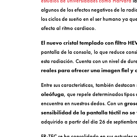
estudios de universidades como Harvard
la
algunos de los efectos negativos de la rad
los ciclos de sueño en el ser humano ya q
afecta al ritmo cardiaco.
El nuevo cristal templado con filtro H
pantalla de la consola, lo que reduce consi
esta radiación. Cuenta con un nivel de dur
reales para ofrecer una imagen fiel y 
Entre sus características, también destacan 
oleófuga
, que repele determinados tipos 
encuentra en nuestros dedos. Con un
gros
sensibilidad de la pantalla táctil no s
adquirido a partir del día 26 de septiembr
FR-TEC se ha consolidado en sus actuales r