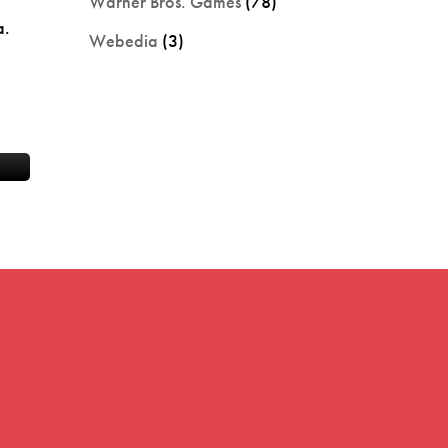
Warner Bros. Games
(78)
a.
Webedia
(3)