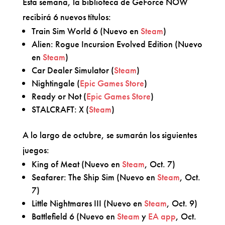
Esta semana, la biblioteca de GeForce NOW
recibirá 6 nuevos títulos:
Train Sim World 6 (Nuevo en
Steam
)
Alien: Rogue Incursion Evolved Edition (Nuevo
en
Steam
)
Car Dealer Simulator (
Steam
)
Nightingale (
Epic Games Store
)
Ready or Not (
Epic Games Store
)
STALCRAFT: X (
Steam
)
A lo largo de octubre, se sumarán los siguientes
juegos:
King of Meat (Nuevo en
Steam
, Oct. 7)
Seafarer: The Ship Sim (Nuevo en
Steam
, Oct.
7)
Little Nightmares III (Nuevo en
Steam
, Oct. 9)
Battlefield 6 (Nuevo en
Steam
y
EA app
, Oct.