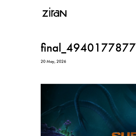
final_494017787
20 May, 2026