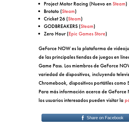
Project Motor Racing (Nuevo en
Steam
)
Brotato (
Steam
)
Cricket 26 (
Steam
)
GODBREAKERS (
Steam
)
Zero Hour (
Epic Games Store
)
GeForce NOW es la plataforma de videojue
de las principales tiendas de juegos en líne
Game Pass. Los miembros de GeForce NOW p
variedad de dispositivos, incluyendo telev
Chromebook, dispositivos portátiles como S
Para más información acerca de GeForce 
los usuarios interesados pueden visitar la
pá
Share on Facebook