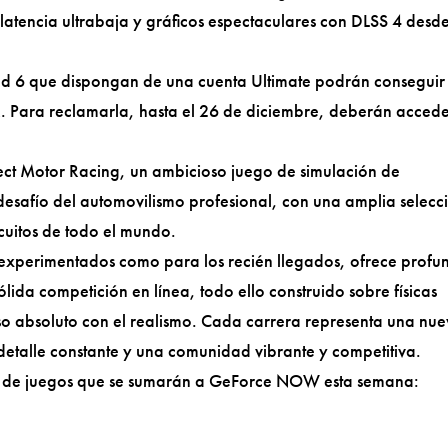
atencia ultrabaja y gráficos espectaculares con DLSS 4 desde
ield 6 que dispongan de una cuenta Ultimate podrán conseguir
 Para reclamarla, hasta el 26 de diciembre, deberán accede
ect Motor Racing, un ambicioso juego de simulación de
desafío del automovilismo profesional, con una amplia selecc
cuitos de todo el mundo.
 experimentados como para los recién llegados, ofrece profu
ida competición en línea, todo ello construido sobre físicas
o absoluto con el realismo. Cada carrera representa una nu
detalle constante y una comunidad vibrante y competitiva.
eta de juegos que se sumarán a GeForce NOW esta semana: