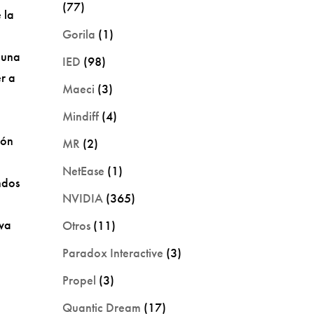
(77)
 la
Gorila
(1)
 una
IED
(98)
r a
Maeci
(3)
Mindiff
(4)
ión
MR
(2)
NetEase
(1)
ndos
NVIDIA
(365)
eva
Otros
(11)
Paradox Interactive
(3)
Propel
(3)
Quantic Dream
(17)