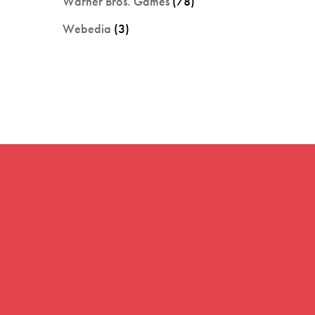
Warner Bros. Games
(78)
Webedia
(3)