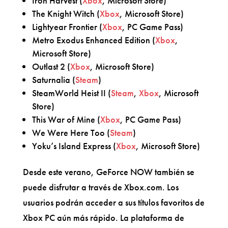
Iron Harvest (
Xbox
, Microsoft Store)
The Knight Witch (
Xbox
, Microsoft Store)
Lightyear Frontier (
Xbox
, PC Game Pass)
Metro Exodus Enhanced Edition (
Xbox
,
Microsoft Store)
Outlast 2 (
Xbox
, Microsoft Store)
Saturnalia (
Steam
)
SteamWorld Heist II (
Steam
,
Xbox
, Microsoft
Store)
This War of Mine (
Xbox
, PC Game Pass)
We Were Here Too (
Steam
)
Yoku’s Island Express (
Xbox
, Microsoft Store)
Desde este verano, GeForce NOW también se
puede disfrutar a través de Xbox.com. Los
usuarios podrán acceder a sus títulos favoritos de
Xbox PC aún más rápido. La plataforma de