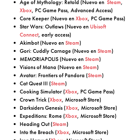
Age of Mythology: Retold (Nuevo en
Steam
,
Xbox
, PC Game Pass, Advanced Access)
Core Keeper (Nuevo en
Xbox
, PC Game Pass)
Star Wars: Outlaws (Nuevo en
Ubisoft
Connect
, early access)
Akimbot (Nuevo en
Steam
)
Gori: Cuddly Carnage (Nuevo en
Steam
)
MEMORIAPOLIS (Nuevo en
Steam
)
Visions of Mana (Nuevo en
Steam
)
Avatar: Frontiers of Pandora (
Steam
)
Cat Quest III (
Steam
)
Cooking Simulator (
Xbox
, PC Game Pass)
Crown Trick (
Xbox
, Microsoft Store)
Darksiders Genesis (
Xbox
, Microsoft Store)
Expeditions: Rome (
Xbox
, Microsoft Store)
Heading Out (
Steam
)
Into the Breach (
Xbox
, Microsoft Store)