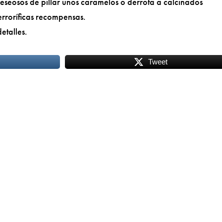
eseosos de pillar unos caramelos o derrota a calcinados
erroríficas recompensas.
etalles.
Tweet