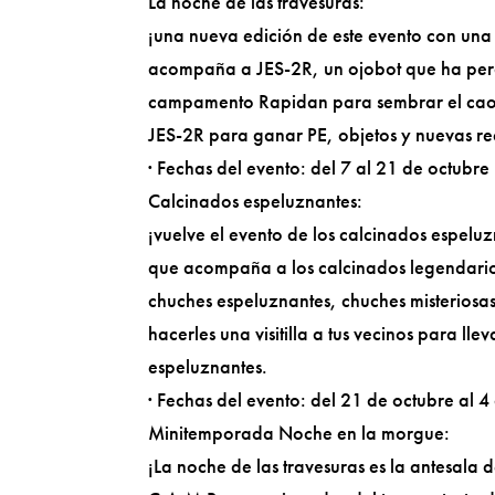
La noche de las travesuras:
¡una nueva edición de este evento con una 
acompaña a JES-2R, un ojobot que ha perdid
campamento Rapidan para sembrar el caos 
JES-2R para ganar PE, objetos y nuevas r
· Fechas del evento: del 7 al 21 de octubre
Calcinados espeluznantes:
¡vuelve el evento de los calcinados espeluz
que acompaña a los calcinados legendarios
chuches espeluznantes, chuches misteriosas 
hacerles una visitilla a tus vecinos para ll
espeluznantes.
· Fechas del evento: del 21 de octubre al 
Minitemporada Noche en la morgue:
¡La noche de las travesuras es la antesala