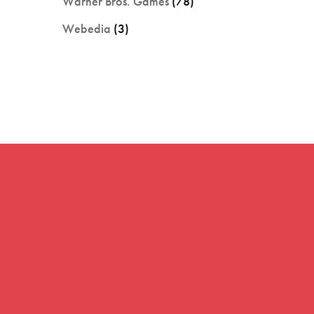
Warner Bros. Games
(78)
Webedia
(3)