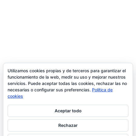
Trabaja con nosotros
contacto@ziran.es
instagram
Utilizamos cookies propias y de terceros para garantizar el
funcionamiento de la web, medir su uso y mejorar nuestros
servicios. Puede aceptar todas las cookies, rechazar las no
linkedin
necesarias o configurar sus preferencias.
Política de
cookies
Aceptar todo
Aviso Legal y Condiciones de Uso
Rechazar