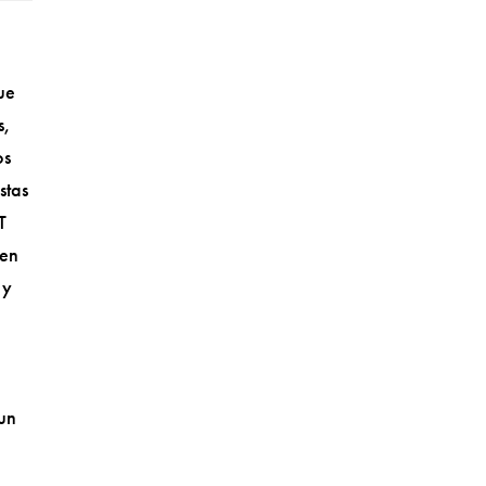
ue
s,
os
stas
T
 en
 y
 un