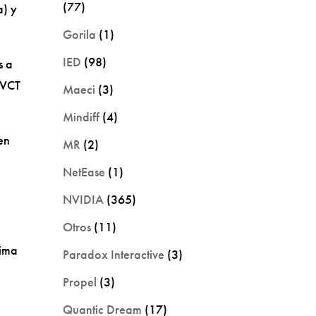
(77)
a) y
Gorila
(1)
IED
(98)
s a
 VCT
Maeci
(3)
Mindiff
(4)
en
MR
(2)
NetEase
(1)
NVIDIA
(365)
Otros
(11)
tima
Paradox Interactive
(3)
Propel
(3)
Quantic Dream
(17)