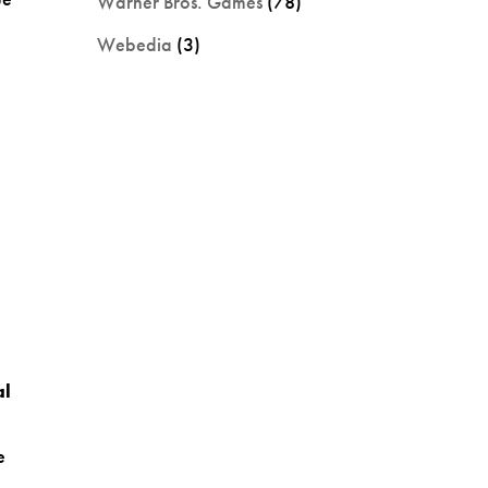
Warner Bros. Games
(78)
Webedia
(3)
al
e