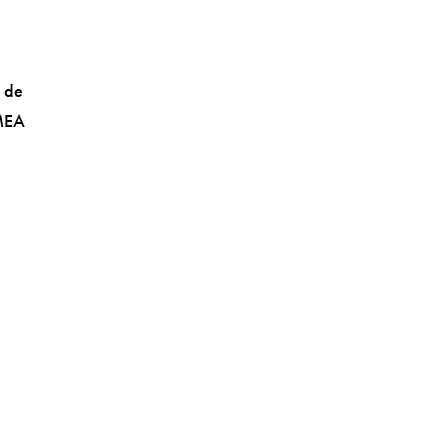
s de
EMEA