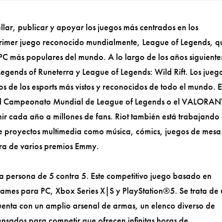
lar, publicar y apoyar los juegos más centrados en los
rimer juego reconocido mundialmente, League of Legends, q
 PC más populares del mundo. A lo largo de los años siguiente
egends of Runeterra y League of Legends: Wild Rift. Los jueg
os de los esports más vistos y reconocidos de todo el mundo. E
 el Campeonato Mundial de League of Legends o el VALORAN
r cada año a millones de fans. Riot también está trabajando
te proyectos multimedia como música, cómics, juegos de mesa
ra de varios premios Emmy.
 persona de 5 contra 5. Este competitivo juego basado en
Games para PC, Xbox Series X|S y PlayStation®5. Se trata de
cuenta con un amplio arsenal de armas, un elenco diverso de
nsados para competir que ofrecen infinitas horas de