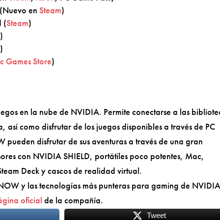
r (Nuevo en
Steam
)
 (
Steam
)
e
)
e
)
ic Games Store
)
gos en la nube de NVIDIA. Permite conectarse a las bibliote
a, así como disfrutar de los juegos disponibles a través de PC
ueden disfrutar de sus aventuras a través de una gran
isores con NVIDIA SHIELD, portátiles poco potentes, Mac,
team Deck y cascos de realidad virtual.
NOW y las tecnologías más punteras para gaming de NVIDIA
gina oficial
de la compañía.
Tweet