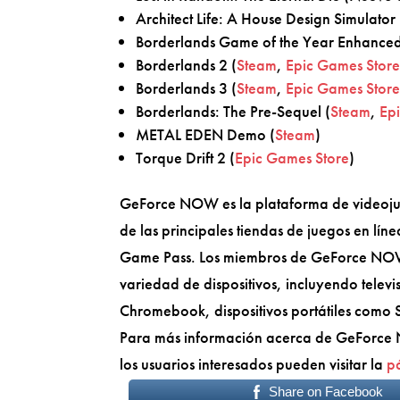
Architect Life: A House Design Simulato
Borderlands Game of the Year Enhanced
Borderlands 2 (
Steam
,
Epic Games Stor
Borderlands 3 (
Steam
,
Epic Games Stor
Borderlands: The Pre-Sequel (
Steam
,
Ep
METAL EDEN Demo (
Steam
)
Torque Drift 2 (
Epic Games Store
)
GeForce NOW es la plataforma de videojue
de las principales tiendas de juegos en líne
Game Pass. Los miembros de GeForce NOW p
variedad de dispositivos, incluyendo telev
Chromebook, dispositivos portátiles como S
Para más información acerca de GeForce 
los usuarios interesados pueden visitar la
pá
Share on Facebook