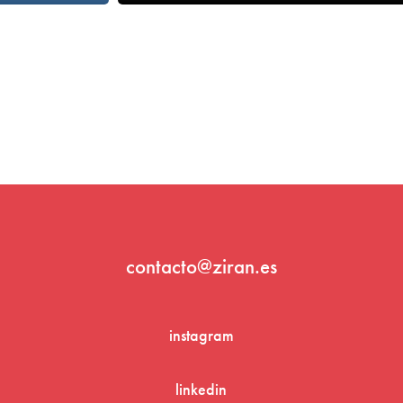
contacto@ziran.es
instagram
linkedin