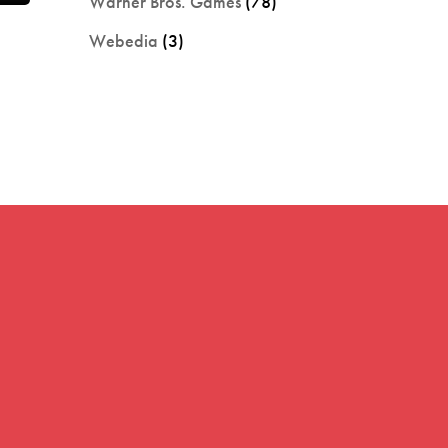
Warner Bros. Games
(78)
Webedia
(3)