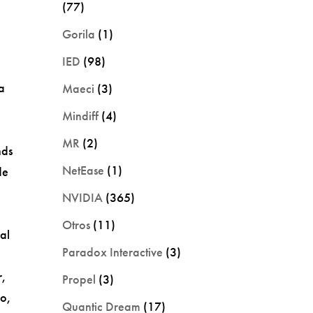
(77)
Gorila
(1)
IED
(98)
la
Maeci
(3)
Mindiff
(4)
MR
(2)
nds
NetEase
(1)
de
NVIDIA
(365)
Otros
(11)
al
Paradox Interactive
(3)
r,
Propel
(3)
go,
Quantic Dream
(17)