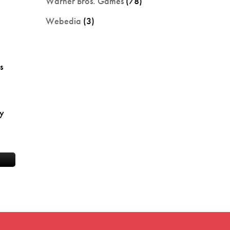
Warner Bros. Games
(78)
Webedia
(3)
s
 y