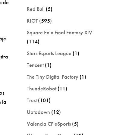
o de
Red Bull
(5)
RIOT
(595)
Square Enix Final Fantasy XIV
aje
(114)
Stars Esports League
(1)
stra
Tencent
(1)
The Tiny Digital Factory
(1)
ThundeRobot
(11)
os
Trust
(101)
 la
Uptodown
(12)
Valencia CF eSports
(5)