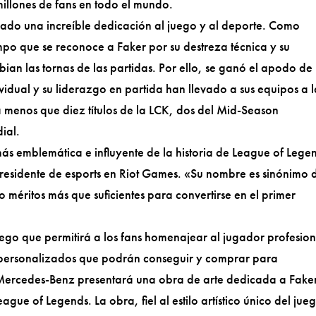
millones de fans en todo el mundo.
ado una increíble dedicación al juego y al deporte. Como
empo que se reconoce a Faker por su destreza técnica y su
an las tornas de las partidas. Por ello, se ganó el apodo de
idual y su liderazgo en partida han llevado a sus equipos a 
a menos que diez títulos de la LCK, dos del Mid-Season
ial.
ás emblemática e influyente de la historia de League of Lege
residente de esports en Riot Games. «Su nombre es sinónimo 
o méritos más que suficientes para convertirse en el primer
ego que permitirá a los fans homenajear al jugador profesion
s personalizados que podrán conseguir y comprar para
 Mercedes-Benz presentará una obra de arte dedicada a Fake
gue of Legends. La obra, fiel al estilo artístico único del jue