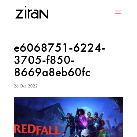
e6068751-6224-
3705-f850-
8669a8eb60fc
26 Oct, 2022