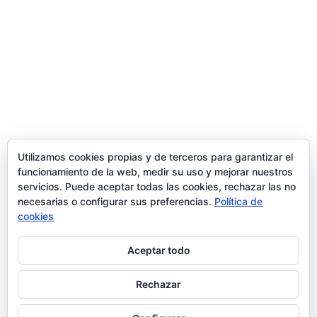
Trabaja con nosotros
contacto@ziran.es
instagram
Utilizamos cookies propias y de terceros para garantizar el
funcionamiento de la web, medir su uso y mejorar nuestros
servicios. Puede aceptar todas las cookies, rechazar las no
linkedin
necesarias o configurar sus preferencias.
Política de
cookies
Aceptar todo
Aviso Legal y Condiciones de Uso
Rechazar