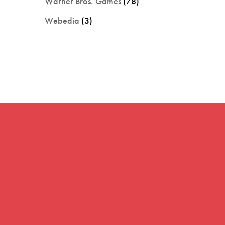
Warner Bros. Games
(78)
Webedia
(3)