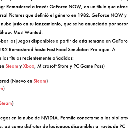
ing: Remastered a través GeForce NOW, en un título que ofre
versal Pictures que definió el género en 1982. GeForce NOW y
a nube justo en su lanzamiento, que se ha anunciado por sorp
 Show: Most Wanted.
bar los juegos disponibles a partir de esta semana en GeForc
&2 Remastered hasta Fast Food Simulator: Prologue. A
e los títulos recientemente añadidos:
 en
Steam
y
Xbox
, Microsoft Store y PC Game Pass)
tered (Nuevo en
Steam
)
am
)
Steam
)
gos en la nube de NVIDIA. Permite conectarse a las bibliote
a, así como disfrutar de los juegos disponibles a través de PC