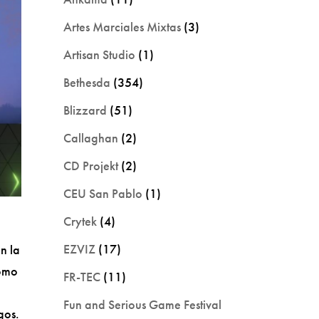
Artes Marciales Mixtas
(3)
Artisan Studio
(1)
Bethesda
(354)
Blizzard
(51)
Callaghan
(2)
CD Projekt
(2)
CEU San Pablo
(1)
Crytek
(4)
EZVIZ
(17)
n la
como
FR-TEC
(11)
Fun and Serious Game Festival
gos.