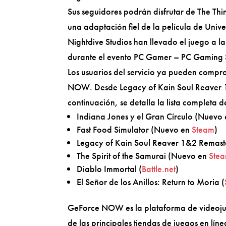
Sus seguidores podrán disfrutar de The Th
una adaptación fiel de la película de Uni
Nightdive Studios han llevado el juego a l
durante el evento PC Gamer – PC Gaming
Los usuarios del servicio ya pueden compro
NOW. Desde Legacy of Kain Soul Reaver 1
continuación, se detalla la lista completa d
Indiana Jones y el Gran Círculo (Nuevo
Fast Food Simulator (Nuevo en
Steam
)
Legacy of Kain Soul Reaver 1&2 Remas
The Spirit of the Samurai (Nuevo en
Ste
Diablo Immortal (
Battle.net
)
El Señor de los Anillos: Return to Moria (
GeForce NOW es la plataforma de videojue
de las principales tiendas de juegos en líne