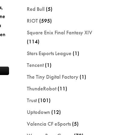
s,
Red Bull
(5)
one
RIOT
(595)
a
Square Enix Final Fantasy XIV
 en
(114)
e
Stars Esports League
(1)
Tencent
(1)
The Tiny Digital Factory
(1)
ThundeRobot
(11)
Trust
(101)
Uptodown
(12)
Valencia CF eSports
(5)