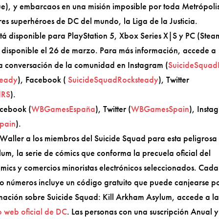
e), y embarcaos en una misión imposible por toda Metrópoli
res superhéroes de DC del mundo, la Liga de la Justicia.
stá disponible para PlayStation 5, Xbox Series X|S y PC (Stea
á disponible el 26 de marzo. Para más información, accede a
la conversación de la comunidad en Instagram (
SuicideSquad
teady
), Facebook (
SuicideSquadRocksteady
), Twitter
dRS
).
acebook (
WBGamesEspaña
), Twitter (
WBGamesSpain
), Insta
pain
).
Waller a los miembros del Suicide Squad para esta peligrosa
lum, la serie de cómics que conforma la precuela oficial del
mics y comercios minoristas electrónicos seleccionados. Cada
nco números incluye un código gratuito que puede canjearse p
ormación sobre Suicide Squad: Kill Arkham Asylum, accede a l
io web oficial de DC
. Las personas con una suscripción Anual y