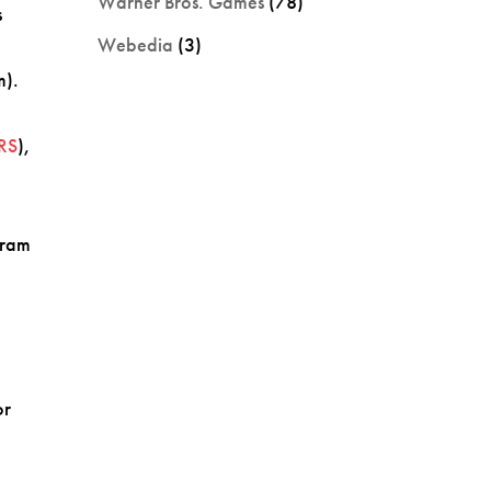
Warner Bros. Games
(78)
s
Webedia
(3)
m).
RS
),
gram
or
a