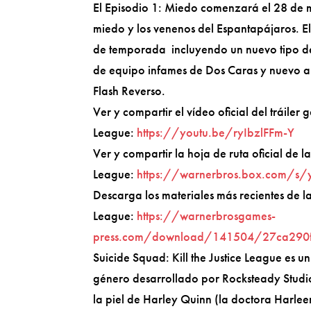
El Episodio 1: Miedo comenzará el 28 de m
miedo y los venenos del Espantapájaros. E
de temporada incluyendo un nuevo tipo de
de equipo infames de Dos Caras y nuevo a
Flash Reverso.
Ver y compartir el vídeo oficial del tráile
League:
https://youtu.be/ryIbzlFFm-Y
Ver y compartir la hoja de ruta oficial de 
League:
https://warnerbros.box.com/s/
Descarga los materiales más recientes de l
League:
https://warnerbrosgames-
press.com/download/141504/27ca290
Suicide Squad: Kill the Justice League es u
género desarrollado por Rocksteady Stud
la piel de Harley Quinn (la doctora Harle