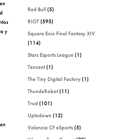
cen
Red Bull
(5)
ad
RIOT
(595)
ntos
ra y
Square Enix Final Fantasy XIV
(114)
e
Stars Esports League
(1)
Tencent
(1)
The Tiny Digital Factory
(1)
ThundeRobot
(11)
Trust
(101)
Uptodown
(12)
 en
Valencia CF eSports
(5)