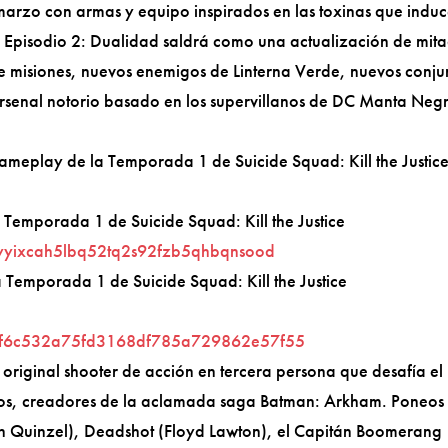
arzo con armas y equipo inspirados en las toxinas que indu
l Episodio 2: Dualidad saldrá como una actualización de mit
 misiones, nuevos enemigos de Linterna Verde, nuevos conju
rsenal notorio basado en los supervillanos de DC Manta Neg
r gameplay de la Temporada 1 de Suicide Squad: Kill the Justic
la Temporada 1 de Suicide Squad: Kill the Justice
yyixcah5lbq52tq2s92fzb5qhbqnsood
a Temporada 1 de Suicide Squad: Kill the Justice
f6c532a75fd3168df785a729862e57f55
n original shooter de acción en tercera persona que desafía el
ios, creadores de la aclamada saga Batman: Arkham. Poneos
en Quinzel), Deadshot (Floyd Lawton), el Capitán Boomerang