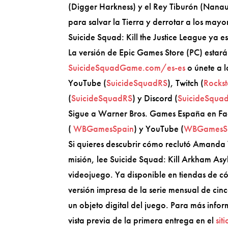
(Digger Harkness) y el Rey Tiburón (Nanau
para salvar la Tierra y derrotar a los mayo
Suicide Squad: Kill the Justice League ya e
La versión de Epic Games Store (PC) estar
SuicideSquadGame.com/es-es
o únete a 
YouTube (
SuicideSquadRS
), Twitch (
Rocks
(
SuicideSquadRS
) y Discord (
SuicideSqua
Sigue a Warner Bros. Games España en F
(
WBGamesSpain
) y YouTube (
WBGamesS
Si quieres descubrir cómo reclutó Amanda 
misión, lee Suicide Squad: Kill Arkham Asy
videojuego. Ya disponible en tiendas de có
versión impresa de la serie mensual de ci
un objeto digital del juego. Para más inf
vista previa de la primera entrega en el
sit