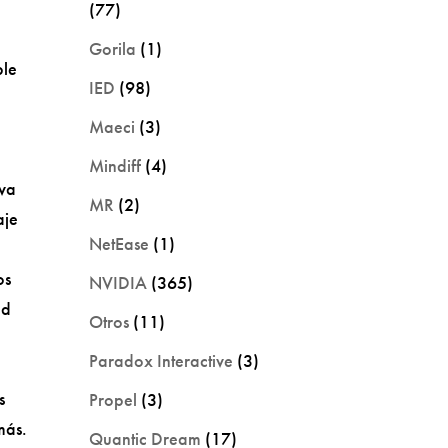
(77)
Gorila
(1)
ble
IED
(98)
Maeci
(3)
Mindiff
(4)
iva
MR
(2)
aje
NetEase
(1)
os
NVIDIA
(365)
ld
Otros
(11)
Paradox Interactive
(3)
s
Propel
(3)
más.
Quantic Dream
(17)