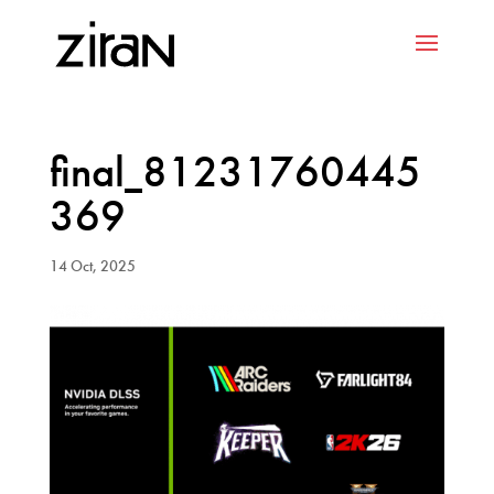
final_81231760445
369
14 Oct, 2025