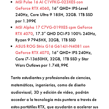
MSI Pulse 16 AI C1VFKG-023XES con
GeForce RTX 4060
, 16” QHD+ IPS-Level
240Hz, Core Ultra 9 185H, 32GB. 1TB SSD
por 1.399€
MSI Alpha 17 C7VG-019XES cpm GeForce
RTX 4070
, 17.3” QHD DCI-P3 100% 240Hz,
Ryzen 9 7945HX, 32GB, 1TB SSD
ASUS ROG Strix G16 G614JI-N4081 con
GeForce RTX 4070
, 16” QHD+ IPS 240Hz,
Core i7-13650HX, 32GB, 1TB SSD y Star
Wars Outlaws por 1.748,99€
Tanto estudiantes y profesionales de ciencias,
matemáticas, ingenierías, como de diseño
audiovisual, 3D y edición de vídeo, podrán
acceder a la tecnología más puntera a través de
estos portátiles RTX, que ayudarán a acelerar sus