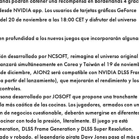
lands podrán obtener una recompensa en Borderlands 4 grac
 desde NVIDIA app. Los usuarios de tarjetas gráficas GeForce
 del 20 de noviembre a las 18:00 CET y disfrutar del universo
 en profundidad a los nuevos juegos que incorporarán alguna
n desarrollado por NCSOFT, reimagina el universo original
 lanzará simultáneamente en Corea y Taiwán el 19 de noviem
Desde diciembre, AION2 será compatible con NVIDIA DLSS Fr
a partir del lanzamiento), que mejorarán el rendimiento y los
controles.
ersona desarrollado por JOSOFT que propone una tronchante
a más caótica de las cocinas. Los jugadores, armados con u
an de negocios cuestionable, deberán sumergirse en diferente
ocinar con toda la presión, literalmente. El juego ya está
neration, DLSS Frame Generation y DLSS Super Resolution.
onado y robado, el legendario pirata Davy Jones pasa al más a