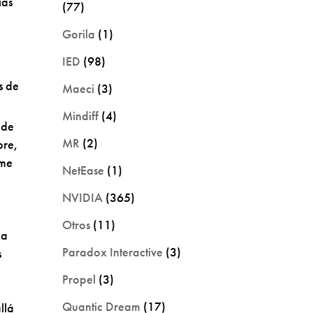
ias
(77)
Gorila
(1)
IED
(98)
s de
Maeci
(3)
Mindiff
(4)
 de
MR
(2)
bre,
ame
NetEase
(1)
NVIDIA
(365)
Otros
(11)
na
Paradox Interactive
(3)
s
Propel
(3)
Quantic Dream
(17)
llá