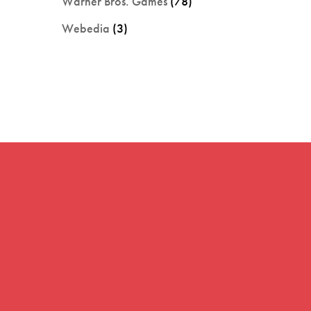
Warner Bros. Games
(78)
Webedia
(3)