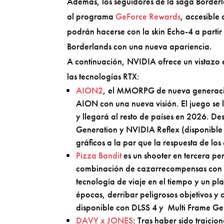
Además, los seguidores de la saga Border
al programa
GeForce Rewards
, accesible
podrán hacerse con la skin Echo-4 a partir
Borderlands con una nueva apariencia.
A continuación, NVIDIA ofrece un vistazo
las tecnologías RTX:
AION2
, el MMORPG de nueva generació
AION con una nueva visión. El juego se
y llegará al resto de países en 2026. 
Generation y NVIDIA Reflex (disponible 
gráficos a la par que la respuesta de los 
Pizza Bandit
es un shooter en tercera p
combinación de cazarrecompensas con l
tecnología de viaje en el tiempo y un pl
épocas, derribar peligrosos objetivos y c
disponible con DLSS 4 y Multi Frame Ge
DAVY x JONES
: Tras haber sido traici