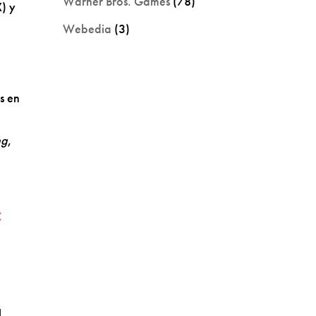
Warner Bros. Games
(78)
X) y
Webedia
(3)
s en
ng
,
C
l