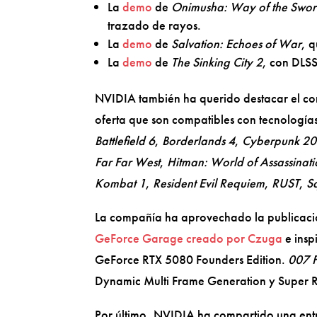
La
demo
de
Onimusha: Way of the Swo
trazado de rayos.
La
demo
de
Salvation: Echoes of War
, 
La
demo
de
The Sinking City 2
, con DLSS
NVIDIA también ha querido destacar el c
oferta que son compatibles con tecnologías 
Battlefield 6
,
Borderlands 4
,
Cyberpunk 207
Far Far West
,
Hitman: World of Assassinat
Kombat 1
,
Resident Evil Requiem
,
RUST
,
S
La compañía ha aprovechado la publicación
GeForce Garage creado por Czuga
e insp
GeForce RTX 5080 Founders Edition.
007 F
Dynamic Multi Frame Generation y Super R
Por último, NVIDIA ha compartido una ent