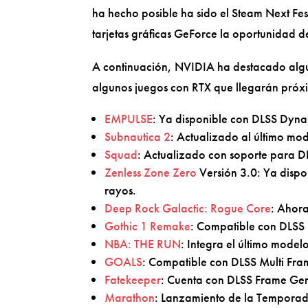
ha hecho posible ha sido el Steam Next Fe
tarjetas gráficas GeForce la oportunidad 
A continuación, NVIDIA ha destacado algun
algunos juegos con RTX que llegarán pró
EMPULSE
: Ya disponible con DLSS Dyna
Subnautica 2
: Actualizado al último mo
Squad
: Actualizado con soporte para D
Zenless Zone Zero
Versión 3.0: Ya dispo
rayos.
Deep Rock Galactic: Rogue Core
: Ahora
Gothic 1 Remake
: Compatible con DLSS 
NBA: THE RUN
: Integra el último model
GOALS
: Compatible con DLSS Multi Fra
Fatekeeper
: Cuenta con DLSS Frame Gen
Marathon
: Lanzamiento de la Temporad