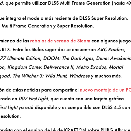
rd
, que permite utilizar DLSS Multi Frame Generation (hasta 4
que integra el modelo más reciente de DLSS Super Resolution.
 Multi Frame Generation y Super Resolution.
omienzo de las
rebajas de verano de Steam
con algunos juego
RTX. Entre los títulos sugeridos se encuentran
ARC Raiders
,
7 Ultimate Edition
,
DOOM: The Dark Ages
,
Dune: Awakeni
ion
,
Kingdom Come: Deliverance II
,
Metro Exodus
,
Mortal
quad
,
The Witcher 3: Wild Hunt
,
Windrose
y muchos más.
 de estas noticias para compartir el
nuevo montaje de un P
irado en
007 First Light
, que cuenta con una tarjeta gráfica
irst Light
ya está disponible y es compatible con DLSS 4.5 con
esolution.
revista con el equipo de IA de KRAFTON sobre PUBG Ally y e