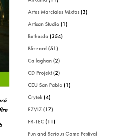
Artes Marciales Mixtas
(3)
Artisan Studio
(1)
Bethesda
(354)
Blizzard
(51)
Callaghan
(2)
CD Projekt
(2)
CEU San Pablo
(1)
Crytek
(4)
erá
EZVIZ
(17)
ire
FR-TEC
(11)
á
Fun and Serious Game Festival