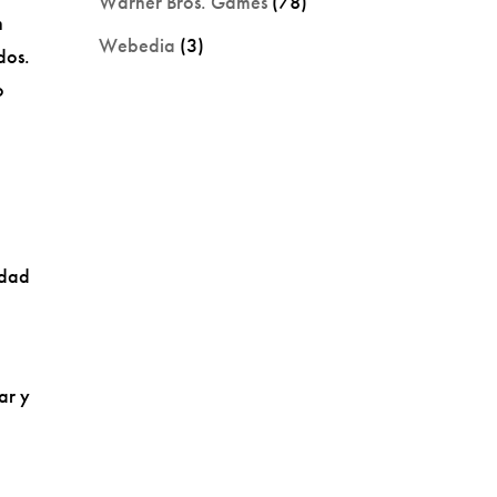
Warner Bros. Games
(78)
n
Webedia
(3)
dos.
o
idad
ar y