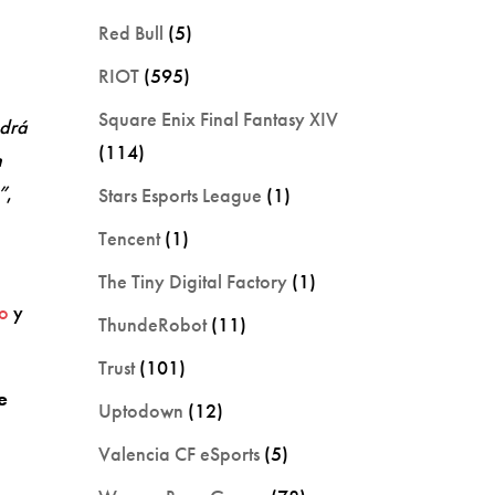
Red Bull
(5)
RIOT
(595)
Square Enix Final Fantasy XIV
odrá
(114)
n
”
,
Stars Esports League
(1)
Tencent
(1)
The Tiny Digital Factory
(1)
do
y
ThundeRobot
(11)
Trust
(101)
e
Uptodown
(12)
Valencia CF eSports
(5)