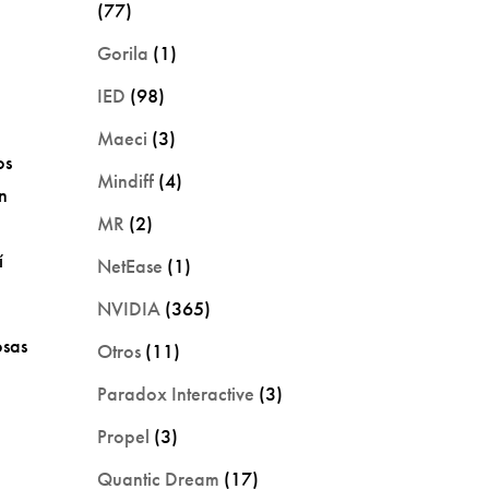
(77)
Gorila
(1)
IED
(98)
Maeci
(3)
os
Mindiff
(4)
n
MR
(2)
í
NetEase
(1)
NVIDIA
(365)
osas
Otros
(11)
Paradox Interactive
(3)
Propel
(3)
Quantic Dream
(17)