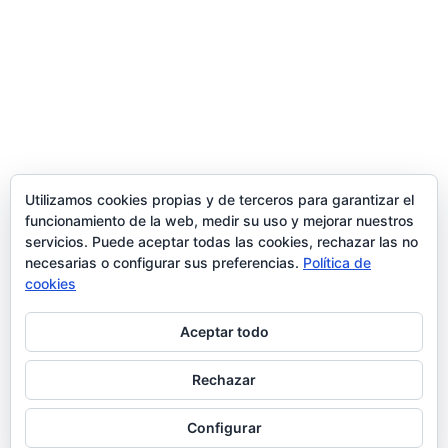
Trabaja con nosotros
contacto@ziran.es
instagram
Utilizamos cookies propias y de terceros para garantizar el
funcionamiento de la web, medir su uso y mejorar nuestros
servicios. Puede aceptar todas las cookies, rechazar las no
linkedin
necesarias o configurar sus preferencias.
Política de
cookies
Aceptar todo
Aviso Legal y Condiciones de Uso
Rechazar
Configurar