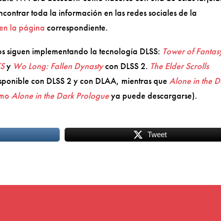
ncontrar toda la información en las redes sociales de la
en la página
correspondiente.
los siguen implementando la tecnología DLSS:
Tower of Fantas
S
y
Wo Long: Fallen Dynasty
con DLSS 2.
The Elder Scrolls
isponible con DLSS 2 y con DLAA, mientras que
Alone in the D
emo
Alone in the Dark Prologue
ya puede descargarse).
Tweet