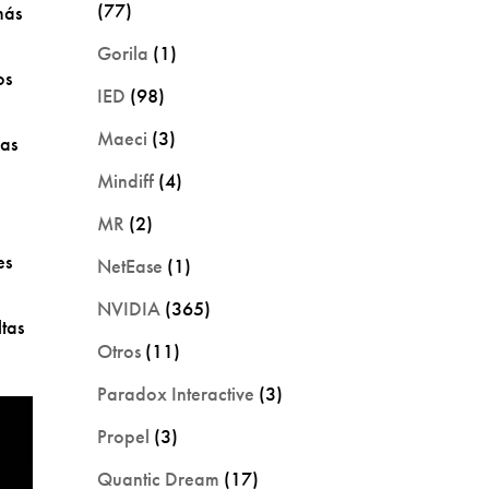
(77)
más
Gorila
(1)
os
IED
(98)
Maeci
(3)
cas
Mindiff
(4)
MR
(2)
es
NetEase
(1)
NVIDIA
(365)
tas
Otros
(11)
Paradox Interactive
(3)
Propel
(3)
Quantic Dream
(17)