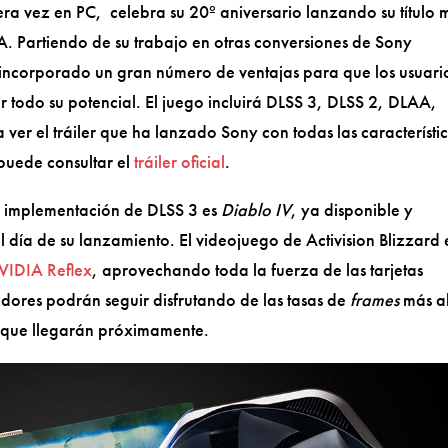
era vez en PC, celebra su 20º aniversario lanzando su título 
. Partiendo de su trabajo en otras conversiones de Sony
a incorporado un gran número de ventajas para que los usuari
 todo su potencial. El juego incluirá DLSS 3, DLSS 2, DLAA,
 ver el tráiler que ha lanzado Sony con todas las característi
puede consultar el
tráiler oficial
.
a implementación de DLSS 3 es
Diablo IV
, ya disponible y
día de su lanzamiento. El videojuego de Activision Blizzard 
VIDIA Reflex
, aprovechando toda la fuerza de las tarjetas
gadores podrán seguir disfrutando de las tasas de
frames
más al
s, que llegarán próximamente.