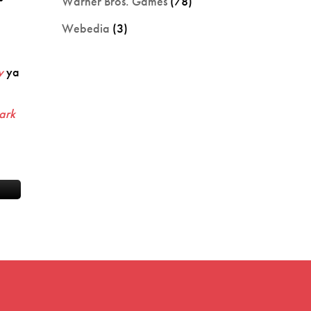
Warner Bros. Games
(78)
Webedia
(3)
y
ya
ark