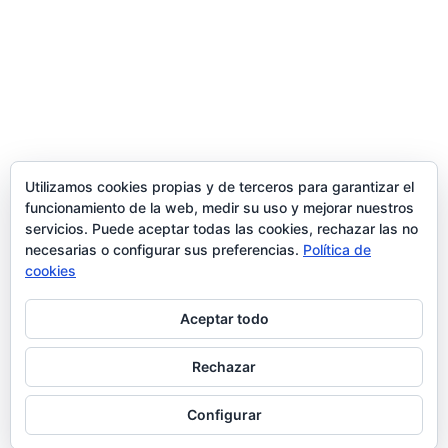
Trabaja con nosotros
contacto@ziran.es
instagram
Utilizamos cookies propias y de terceros para garantizar el
funcionamiento de la web, medir su uso y mejorar nuestros
servicios. Puede aceptar todas las cookies, rechazar las no
linkedin
necesarias o configurar sus preferencias.
Política de
cookies
Aceptar todo
Aviso Legal y Condiciones de Uso
Rechazar
Configurar