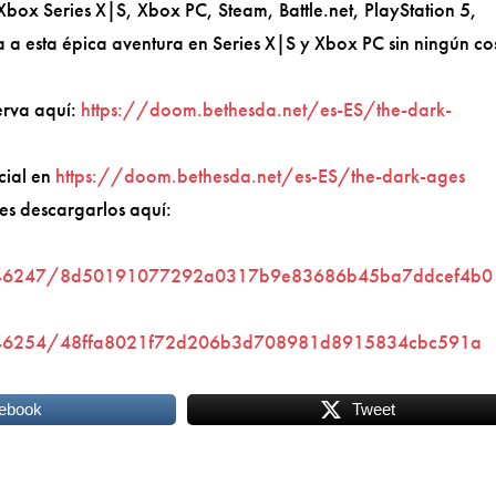
ox Series X|S, Xbox PC, Steam, Battle.net, PlayStation 5,
a esta épica aventura en Series X|S y Xbox PC sin ningún co
erva aquí:
https://doom.bethesda.net/es-ES/the-dark-
icial en
https://doom.bethesda.net/es-ES/the-dark-ages
es descargarlos aquí:
d/746247/8d50191077292a0317b9e83686b45ba7ddcef4b0
d/746254/48ffa8021f72d206b3d708981d8915834cbc591a
ebook
Tweet