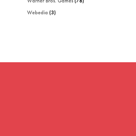
Warner Bros. Games
(78)
Webedia
(3)