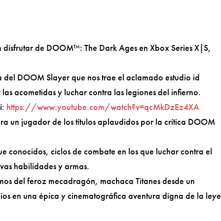
n disfrutar de DOOM™: The Dark Ages en Xbox Series X|S,
ria del DOOM Slayer que nos trae el aclamado estudio id
 las acometidas y luchar contra las legiones del infierno.
í:
https://www.youtube.com/watch?v=qcMkDzEz4XA
 un jugador de los títulos aplaudidos por la crítica DOOM
e conocidos, ciclos de combate en los que luchar contra el
evas habilidades y armas.
lomos del feroz mecadragón, machaca Titanes desde un
os en una épica y cinematográfica aventura digna de la ley