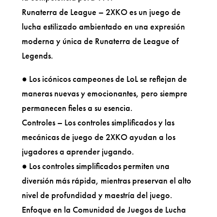
Runaterra de League – 2XKO es un juego de
lucha estilizado ambientado en una expresión
moderna y única de Runaterra de League of
Legends.
● Los icónicos campeones de LoL se reflejan de
maneras nuevas y emocionantes, pero siempre
permanecen fieles a su esencia.
Controles – Los controles simplificados y las
mecánicas de juego de 2XKO ayudan a los
jugadores a aprender jugando.
● Los controles simplificados permiten una
diversión más rápida, mientras preservan el alto
nivel de profundidad y maestría del juego.
Enfoque en la Comunidad de Juegos de Lucha