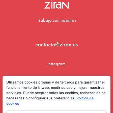
Trabaja con nosotros
contacto@ziran.es
instagram
linkedin
Utilizamos cookies propias y de terceros para garantizar el
funcionamiento de la web, medir su uso y mejorar nuestros
servicios. Puede aceptar todas las cookies, rechazar las no
necesarias o configurar sus preferencias.
Política de
cookies