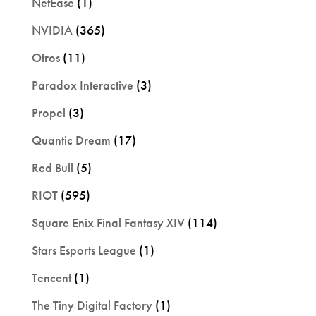
NetEase
(1)
NVIDIA
(365)
Otros
(11)
Paradox Interactive
(3)
Propel
(3)
Quantic Dream
(17)
Red Bull
(5)
RIOT
(595)
Square Enix Final Fantasy XIV
(114)
Stars Esports League
(1)
Tencent
(1)
The Tiny Digital Factory
(1)