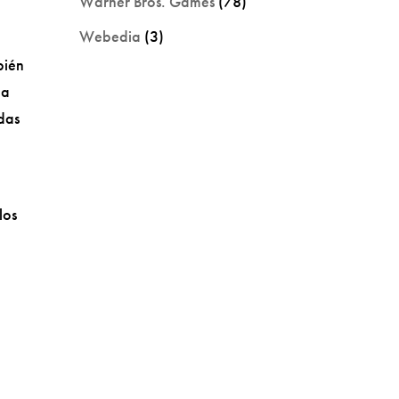
Warner Bros. Games
(78)
Webedia
(3)
bién
da
adas
los