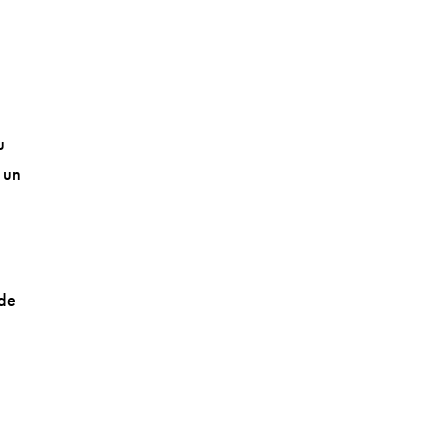
u
 un
 de