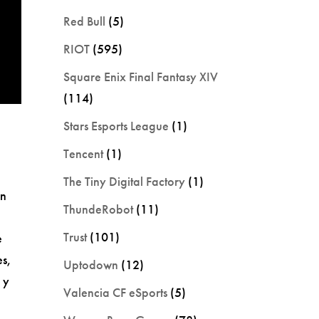
Red Bull
(5)
RIOT
(595)
Square Enix Final Fantasy XIV
(114)
Stars Esports League
(1)
Tencent
(1)
The Tiny Digital Factory
(1)
an
ThundeRobot
(11)
Trust
(101)
e
es,
Uptodown
(12)
 y
Valencia CF eSports
(5)