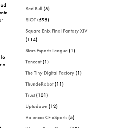
dad
Red Bull
(5)
ente
RIOT
(595)
or
Square Enix Final Fantasy XIV
(114)
Stars Esports League
(1)
 lo
Tencent
(1)
rie
The Tiny Digital Factory
(1)
ThundeRobot
(11)
Trust
(101)
Uptodown
(12)
Valencia CF eSports
(5)
e