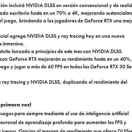
ión incluirá NVIDIA DLSS en versión convencional y de reali
modo escritorio hasta en un 70% a 4K, mejorando sustancialm
del juego, brindando a los jugadores de GeForce RTX una mej
acial agrega NVIDIA DLSS y ray tracing hoy en una nueva
s inmersiva.
atuito lanzado a principios de este mes con NVIDIA DLSS.
s con GeForce RTX mejorarán su rendimiento hasta en un 40%,
juego y jugar a más de 60 FPS en todas las GeForce RTX 30 Se
 ray tracing y NVIDIA DLSS, duplicando el rendimiento del
r primera vez!
egos para siempre mediante el uso de inteligencia artificial
 neuronal de aprendizaje profundo para aumentar los FPS y
s juegos. Gracias al margen de rendimiento que ofrece DLSSs