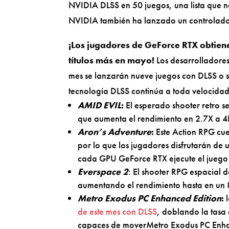
NVIDIA DLSS en 50 juegos, una lista que no
NVIDIA también ha lanzado un controla
¡Los jugadores de GeForce RTX obtien
títulos más en mayo!
Los desarrolladore
mes se lanzarán nueve juegos con DLSS o se
tecnología DLSS continúa a toda velocidad 
AMID EVIL
:
El esperado shooter retro s
que aumenta el rendimiento en 2.7X a 4K
Aron’s Adventure
:
Este Action RPG cu
por lo que los jugadores disfrutarán de
cada GPU GeForce RTX ejecute el juego
Everspace 2
: El shooter RPG espacial 
aumentando el rendimiento hasta en un
Metro Exodus PC Enhanced Edition
:
l
de este mes con DLSS
, doblando la tasa
capaces de moverMetro Exodus PC Enha