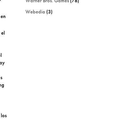
Warner Bros. Games
(78)
Webedia
(3)
 en
 el
l
ray
es
ing
 los