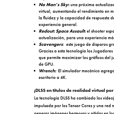
No Man’s Sky
:
una próxima actualizac
virtual, aumentando el rendimiento en 
la fluidez y la capacidad de respuesta 
experiencia general.
Redout: Space Assault
:
el shooter esp
actualización, para una experiencia má
Scavengers
: este
juego de disparos gr
Gracias a esta tecnología los Jugadore
que permite maximizar los gráficos del 
de GPU.
Wrench:
El simulador mecánico agrega
escritorio a 4K.
¡DLSS en títulos de realidad virtual po
La tecnología DLSS ha cambiado los videoju
impulsada por los Tensor Cores y una red
generar imágenes hermosas y nítidas en lo