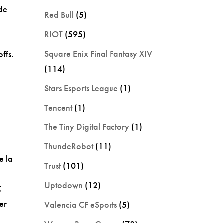
nde
Red Bull
(5)
RIOT
(595)
Square Enix Final Fantasy XIV
ffs.
(114)
,
Stars Esports League
(1)
Tencent
(1)
The Tiny Digital Factory
(1)
ThundeRobot
(11)
e la
Trust
(101)
Uptodown
(12)
C
er
Valencia CF eSports
(5)