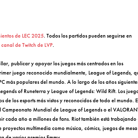
mientos de LEC 2025
. Todos los partidos pueden seguirse en
l
canal de Twitch de LVP
.
lar, publicar y apoyar los juegos más centrados en los
rimer juego reconocido mundialmente, League of Legends, q
 PC más populares del mundo. A lo largo de los años siguiente
egends of Runeterra y League of Legends: Wild Rift. Los jueg
os de los esports más vistos y reconocidos de todo el mundo. E
 el Campeonato Mundial de League of Legends o el VALORAN
r cada año a millones de fans. Riot también está trabajando
te proyectos multimedia como música, cómics, juegos de mesa
ra de varios premios Emmy.