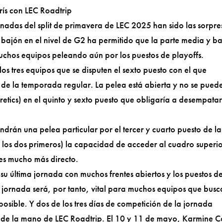
arís con LEC Roadtrip
rnadas del split de primavera de LEC 2025 han sido las sorpre
 bajón en el nivel de G2 ha permitido que la parte media y b
muchos equipos peleando aún por los puestos de playoffs.
s tres equipos que se disputen el sexto puesto con el que
a de la temporada regular. La pelea está abierta y no se pued
etics) en el quinto y sexto puesto que obligaría a desempata
ndrán una pelea particular por el tercer y cuarto puesto de la
 a los dos primeros) la capacidad de acceder al cuadro superi
l es mucho más directo.
 su última jornada con muchos frentes abiertos y los puestos d
ma jornada será, por tanto, vital para muchos equipos que bus
sible. Y dos de los tres días de competición de la jornada
s de la mano de LEC Roadtrip. El 10 y 11 de mayo, Karmine 