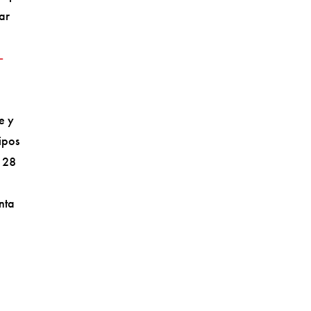
ar
-
e y
ipos
l 28
nta