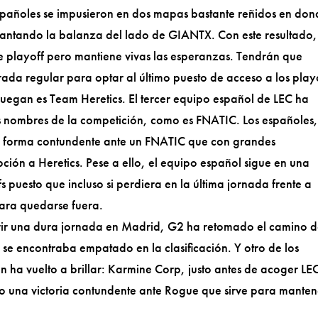
españoles se impusieron en dos mapas bastante reñidos en do
cantando la balanza del lado de GIANTX. Con este resultado,
 playoff pero mantiene vivas las esperanzas. Tendrán que
rada regular para optar al último puesto de acceso a los playo
 juegan es Team Heretics. El tercer equipo español de LEC ha
s nombres de la competición, como es FNATIC. Los españoles
e forma contundente ante un FNATIC que con grandes
ción a Heretics. Pese a ello, el equipo español sigue en una
s puesto que incluso si perdiera en la última jornada frente a
ara quedarse fuera.
ufrir una dura jornada en Madrid, G2 ha retomado el camino d
ue se encontraba empatado en la clasificación. Y otro de los
n ha vuelto a brillar: Karmine Corp, justo antes de acoger LE
 una victoria contundente ante Rogue que sirve para manten