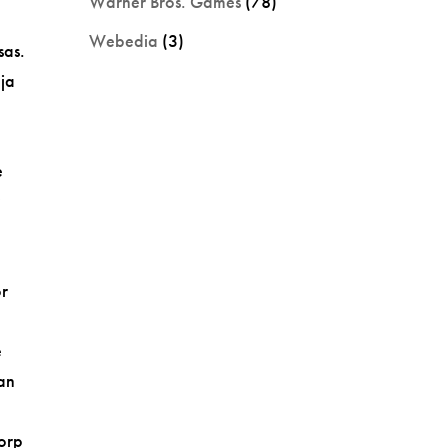
Warner Bros. Games
(78)
Webedia
(3)
sas.
aja
e
r
or
e
can
Corp