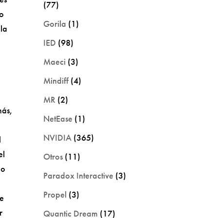
(77)
do
Gorila
(1)
 la
IED
(98)
Maeci
(3)
Mindiff
(4)
MR
(2)
más,
NetEase
(1)
NVIDIA
(365)
l
el
Otros
(11)
lo
Paradox Interactive
(3)
Propel
(3)
de
r
Quantic Dream
(17)