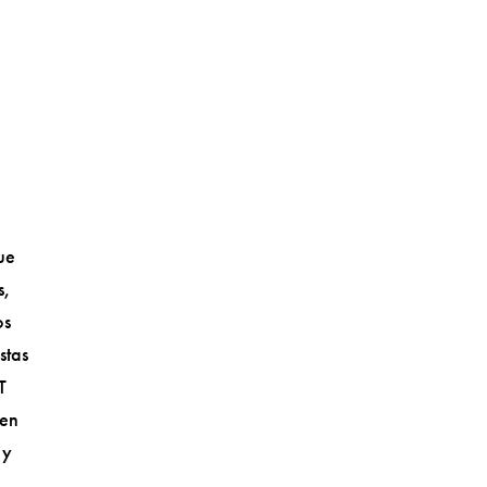
ue
s,
os
stas
T
 en
 y