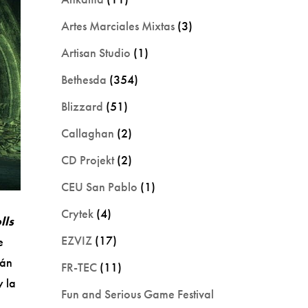
Artes Marciales Mixtas
(3)
Artisan Studio
(1)
Bethesda
(354)
Blizzard
(51)
Callaghan
(2)
CD Projekt
(2)
CEU San Pablo
(1)
Crytek
(4)
lls
EZVIZ
(17)
e
rán
FR-TEC
(11)
y la
Fun and Serious Game Festival