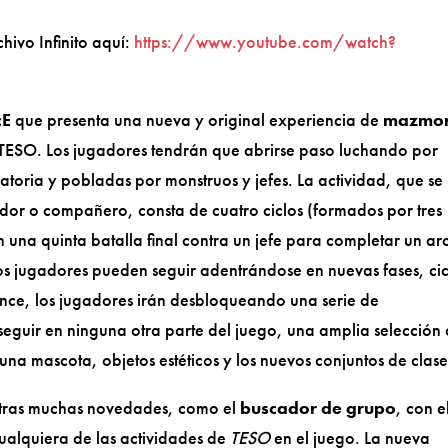
hivo Infinito aquí:
https://www.youtube.com/watch?
cE
que presenta una nueva y original experiencia de
mazmor
 TESO. Los jugadores tendrán que abrirse paso luchando por
toria y pobladas por monstruos y jefes. La actividad, que se
ador o compañero, consta de cuatro ciclos (formados por tres
on una quinta batalla final contra un jefe para completar un ar
os jugadores pueden seguir adentrándose en nuevas fases, cic
ance, los jugadores irán desbloqueando una serie de
guir en ninguna otra parte del juego, una amplia selección
na mascota, objetos estéticos y los nuevos conjuntos de clase
 otras muchas novedades, como el
buscador de grupo
, con e
ualquiera de las actividades de
TESO
en el juego. La nueva