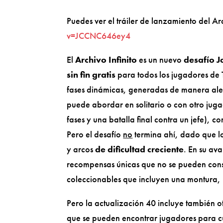
Puedes ver el tráiler de lanzamiento del Arc
v=JCCNC646ey4
El
Archivo Infinito
es un nuevo
desafío J
sin fin gratis
para todos los jugadores de
fases dinámicas, generadas de manera alea
puede abordar en solitario o con otro jug
fases y una batalla final contra un jefe), c
Pero el desafío
no
termina ahí, dado que l
y arcos
de dificultad creciente
. En su av
recompensas únicas que no se pueden conse
coleccionables que incluyen una montura, u
Pero la actualización 40 incluye también
que se pueden encontrar jugadores para c