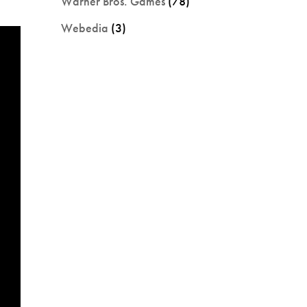
Warner Bros. Games
(78)
Webedia
(3)