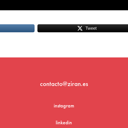
Tweet
contacto@ziran.es
instagram
linkedin