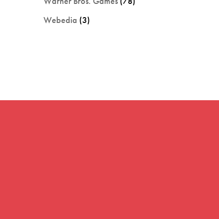
Warner Bros. Games
(78)
Webedia
(3)