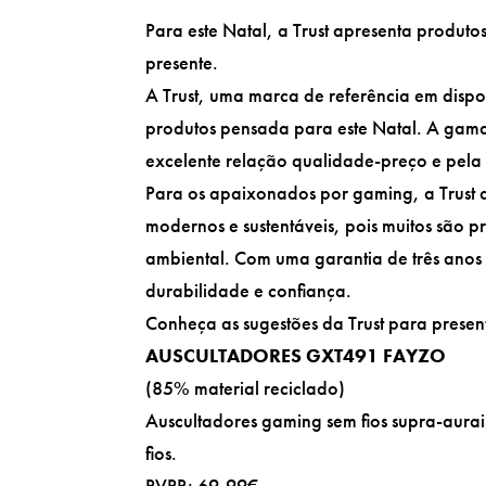
Para este Natal, a Trust apresenta produto
presente.
A Trust, uma marca de referência em dispos
produtos pensada para este Natal. A gama 
excelente relação qualidade-preço e pel
Para os apaixonados por gaming, a Trust 
modernos e sustentáveis, pois muitos são p
ambiental. Com uma garantia de três anos 
durabilidade e confiança.
Conheça as sugestões da Trust para present
AUSCULTADORES GXT491 FAYZO
(85% material reciclado)
Auscultadores gaming sem fios supra-aur
fios.
PVPR: 69,99€