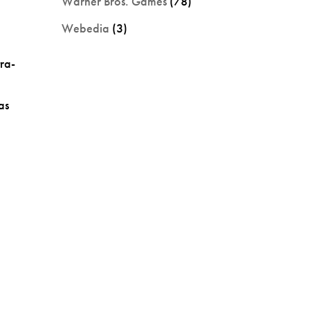
Warner Bros. Games
(78)
Webedia
(3)
tra-
as