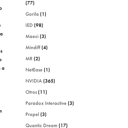
(77)
mo
Gorila
(1)
e
IED
(98)
ua
Maeci
(3)
Mindiff
(4)
ns
MR
(2)
o
m a
NetEase
(1)
NVIDIA
(365)
Otros
(11)
Paradox Interactive
(3)
m
Propel
(3)
Quantic Dream
(17)