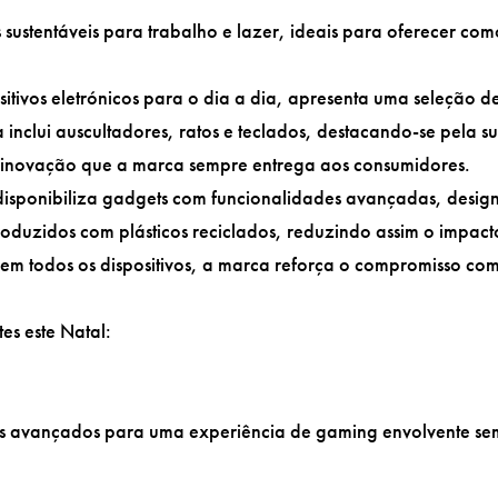
s sustentáveis para trabalho e lazer, ideais para oferecer co
itivos eletrónicos para o dia a dia, apresenta uma seleção d
inclui auscultadores, ratos e teclados, destacando-se pela s
a inovação que a marca sempre entrega aos consumidores.
disponibiliza gadgets com funcionalidades avançadas, desig
roduzidos com plásticos reciclados, reduzindo assim o impact
em todos os dispositivos, a marca reforça o compromisso co
es este Natal:
ais avançados para uma experiência de gaming envolvente se