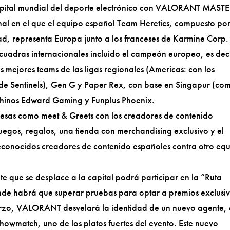
capital mundial del deporte electrónico con VALORANT MAST
nal en el que el equipo español Team Heretics, compuesto po
ad, representa Europa junto a los franceses de Karmine Corp.
escuadras internacionales incluido el campeón europeo, es dec
s mejores teams de las ligas regionales (Americas: con los
 de Sentinels), Gen G y Paper Rex, con base en Singapur (co
s chinos Edward Gaming y Funplus Phoenix.
esas como meet & Greets con los creadores de contenido
uegos, regalos, una tienda con merchandising exclusivo y el
conocidos creadores de contenido españoles contra otro eq
e que se desplace a la capital podrá participar en la “Ruta
nde habrá que superar pruebas para optar a premios exclusi
marzo, VALORANT desvelará la identidad de un nuevo agente,
showmatch, uno de los platos fuertes del evento. Este nuevo