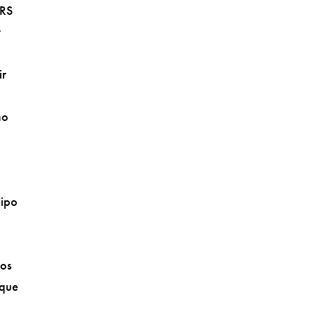
ERS
r
ir
mo
uipo
vos
 que