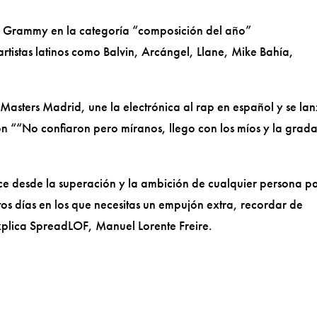
n Grammy en la categoría “composición del año”
tistas latinos como Balvin, Arcángel, Llane, Mike Bahía,
sters Madrid, une la electrónica al rap en español y se la
ón ““No confiaron pero míranos, llego con los míos y la grad
ce desde la superación y la ambición de cualquier persona p
tos días en los que necesitas un empujón extra, recordar de
xplica SpreadLOF, Manuel Lorente Freire.