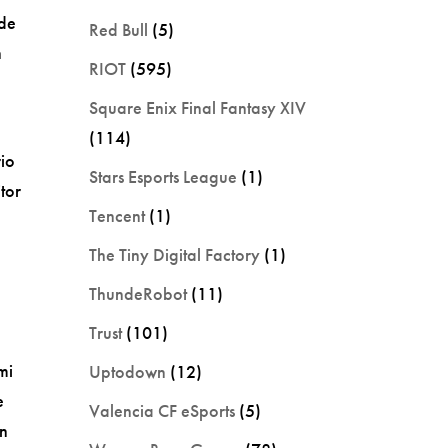
 de
Red Bull
(5)
n
RIOT
(595)
Square Enix Final Fantasy XIV
(114)
rio
Stars Esports League
(1)
itor
Tencent
(1)
a
The Tiny Digital Factory
(1)
ThundeRobot
(11)
Trust
(101)
mi
Uptodown
(12)
e
Valencia CF eSports
(5)
án