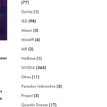
(77)
Gorila
(1)
IED
(98)
Maeci
(3)
Mindiff
(4)
MR
(2)
imer
NetEase
(1)
NVIDIA
(365)
Otros
(11)
Paradox Interactive
(3)
es
Propel
(3)
ho
Quantic Dream
(17)