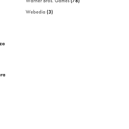
Warner Bros. Games
(78)
Webedia
(3)
nza
a
ara