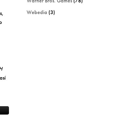
Warner Bros. Games
(78)
Webedia
(3)
s,
o
SH
así