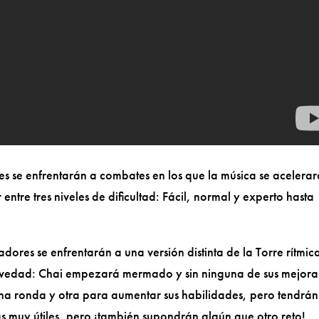
 se enfrentarán a combates en los que la música se acelerar
ntre tres niveles de dificultad: Fácil, normal y experto hasta
gadores se enfrentarán a una versión distinta de la Torre rítmic
ovedad: Chai empezará mermado y sin ninguna de sus mejora
na ronda y otra para aumentar sus habilidades, pero tendrán
s muy útiles, pero ¡también supondrán algún que otro reto!