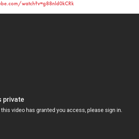
tube.com/watch?v=g88nld0kCRk