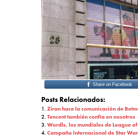
Share on Facebook
Posts Relacionados:
Ziran hace la comunicación de Bet
Tencent también confía en nosotros
Wordls, los mundiales de League o
Campaña Internacional de Star War