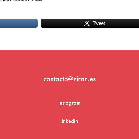
Tweet
contacto@ziran.es
instagram
linkedin