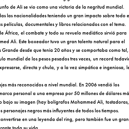
triunfo de Ali se vio como una victoria de la negritud mundial.
odas las nacionalidades teniendo un gran impacto sobre todo 
s películas, documentales y libros relacionados con el tema.
 África, el combate y todo su revuelo mediático sirvió para
med Ali. Este boxeador tuvo un gran talento natural para el
ás Grande desde que tenía 20 años y se comportaba como tal,
o mundial de los pesos pesados tres veces, un record todaví
xpresarse, directa y chula, y a la vez simpática e ingeniosa, l
ajes más reconocidos a nivel mundial. En 2006 vendió los
marca personal a una empresa por 50 millones de dólares má
ido bajo su imagen (hay bolígrafos Mohammed Ali, tostadoras
 personajes negros más influyentes de todos los tiempos.
onvertirse en una leyenda del ring, pero también fue un gran
rante toda su vida.