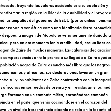
trasada, trayendo los valores occidentales a su población y
ansformar la región en la líder de la estabilidad y el progres
 ganó las simpatías del gobierno de EEUU (por su anticomunismo
omenzaban a ver África como una idealizada tierra prometid
po después la imagen de Mobutu se vería seriamente dañada a
nica, pero en ese momento tenía credibilidad, era un líder c
magen de Zaire de muchas maneras. Las calurosas declaracio
n las comparecencias ante la prensa a su llegada a Zaire ayuda
a población negra de Zaire es mucho más libre que los negros
oamericanos y africanos, sus declaraciones tuvieron un gran
tre Ali y los habitantes de Zaire contrastaba con la incapac
 africanos en sus ruedas de prensa y entrevistas ante los med
eorge Foreman en un combate mítico, coronándose campeón
guinda en el pastel que venía cocinándose en el corazón del
uvo un nivel de trascendencia gigante no solo en lo tocante a