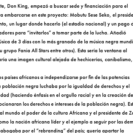
e, Don King, empezó a buscar sede y financiación para el
a embarcarse en este proyecto: Mobutu Sese Seko, el presid
vento, un lugar donde hacerlo (el estadio nacional) y un pago 
adores para “invitarlos” a tomar parte de la lucha. Añadió
úsica de 3 días con lo más granado de la música negra mundi
 grupo Fania All Stars entre otros). Esta sería la ventana al
aría una imagen cultural alejada de hechicerías, canibalismo,
países africanos a independizarse por fin de las potencias
a población negra luchaba por la igualdad de derechos y el
ad (haciendo énfasis en el orgullo racial y en la creación d
omocionaran los derechos e intereses de la población negra). Es
al mundo el poder de la cultura Africana y el presidente de Z
como la nación africana líder y el ejemplo a seguir por las de
abogaba por el “rebranding” del país; quería apartar la