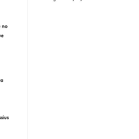
e no
ue
va
sius