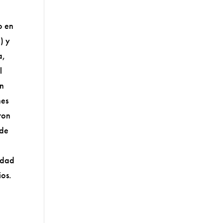
o en
) y
a,
l
on
nes
ron
 de
idad
ios.
l