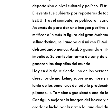
deporte sino a nivel cultural y político. El 
El evento fue cubierto por reporteros de t
EEUU. Tras el combate, se publicaron varia
Además de para dar una imagen positiva de
mitificar aún más la figura del gran Moham
selfmarketing, se llamaba a si mismo El M
defraudando nunca. Acabó ganando el títul
imbatido. Su particular forma de ser y de e
ganaron las simpatías del mundo.
Hoy en día sigue siendo uno de los person
derechos de marketing sobre su nombre y 
tanto de los beneficios de todo lo produc
pijamas…). También sigue siendo uno de los
Consiguió mejorar la imagen del boxeo y c
orador y luchó por la paz y la igualdad du