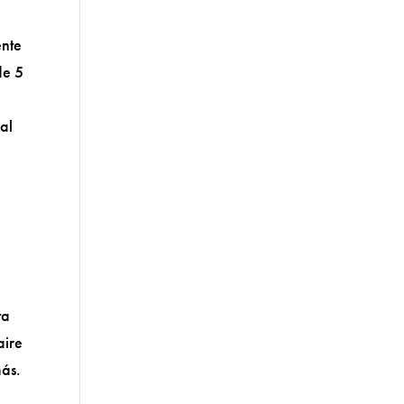
ente
de 5
al
e
ta
aire
más.