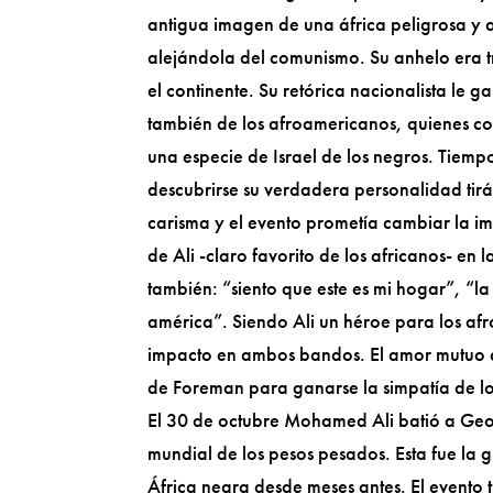
antigua imagen de una áfrica peligrosa y a
alejándola del comunismo. Su anhelo era tr
el continente. Su retórica nacionalista le
también de los afroamericanos, quienes c
una especie de Israel de los negros. Tiem
descubrirse su verdadera personalidad tirá
carisma y el evento prometía cambiar la i
de Ali -claro favorito de los africanos- e
también: “siento que este es mi hogar”, “l
américa”. Siendo Ali un héroe para los afr
impacto en ambos bandos. El amor mutuo en
de Foreman para ganarse la simpatía de los
El 30 de octubre Mohamed Ali batió a G
mundial de los pesos pesados. Esta fue la 
África negra desde meses antes. El evento t